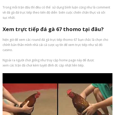
Trong mỗi trận đấu thì đều có thể sử dụng bình luận cũng như là comment
về
đá
gà đá trực tiếp
theo tiến độ
diễn biến
cuộc chiến
chân thực
và
sôi
sục
nhất.
Xem trực tiếp đá gà 67 thomo tại đâu?
hiện giờ
để xem
các
round
đá
gà
trực tiếp thomo 67
bạn
chắc là
chọn
cho
chính bản thân mình
nhà cái cá cược uy tín
để xem trực tiếp như số đỏ
casino.
Ngoài ra
người chơi
giống như
truy cập
home page
này để
được
xem
các
trận
đá
chơi kém
tuyệt đỉnh
đc
cập nhật
liên tiếp.