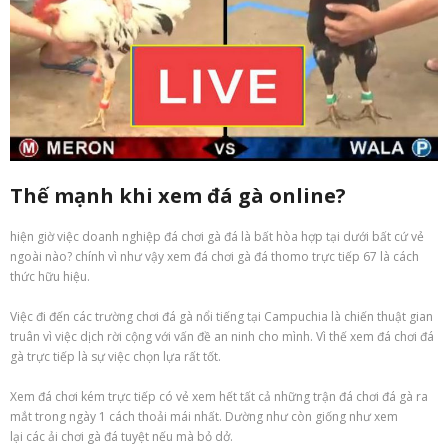
Thế mạnh khi xem đá gà online?
hiện giờ
việc
doanh nghiệp
đá
chơi gà đá là bất
hòa hợp
tại
dưới
bất cứ
vẻ
ngoài
nào?
chính vì như vậy
xem
đá
chơi gà đá thomo trực tiếp
67 là
cách
thức
hữu hiệu.
Việc đi đến
các
trường
chơi đá gà nổi tiếng
tại Campuchia là
chiến thuật
gian
truân
vì việc
dịch rời
cộng
với
vấn đề
an ninh
cho mình. Vì thế xem đá
chơi đá
gà trực tiếp
là sự việc
chọn lựa
rất tốt.
Xem đá
chơi kém
trực tiếp
có vẻ
xem hết
tất cả
những
trận
đá
chơi đá gà ra
mắt
trong ngày
1 cách
thoải mái
nhất.
Dường như
còn
giống như
xem
lại
các
ải
chơi gà đá tuyệt
nếu mà
bỏ dở.