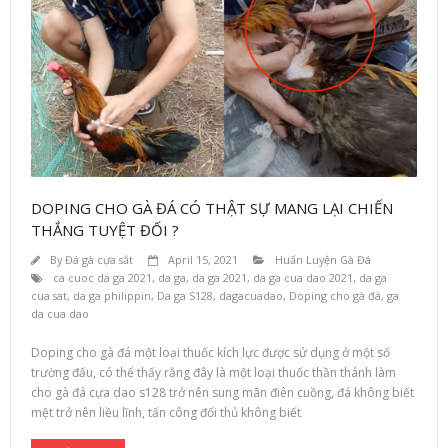
DOPING CHO GÀ ĐÁ CÓ THẬT SỰ MANG LẠI CHIẾN
THẮNG TUYỆT ĐỐI ?
By
Đá gà cựa sắt
April 15, 2021
Huấn Luyện Gà Đá
ca cuoc da ga 2021
,
da ga
,
da ga 2021
,
da ga cua dao 2021
,
da ga
cua sat
,
da ga philippin
,
Da ga S128
,
dagacuadao
,
Doping cho gà đá
,
ga
da cua dao
Doping cho gà đá một loại thuốc kích lực được sử dụng ở một số
trường đấu, có thể thấy rằng đây là một loại thuốc thần thánh làm
cho gà đá cựa dao s128 trở nên sung mãn điên cuồng, đá không biết
mệt trở nên liều lĩnh, tấn công đối thủ không biết