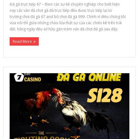
Đá gà trực tiếp 67 – theo các sư kê chuyên nghiệp cho biết hiện
nay các ván đá chơi gà đá trực tiếp đều được trực tiếp lại từ
trường chơi đá gà 67 and bồ chơi đá gà 999. Chính vì điều chúng tôi
vừa nói thì giữa những chảo lửa thật sự của các chiến kê trên trái
đất. hằng ngày đều sở hữu gần trăm ván đá chơi đá gà sau đây.
Read More