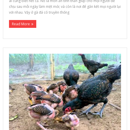
ai cũng biết hết cả. Nó là món ăn tinh thần giúp cho mọi người dễ
chịu sau mỗi ngày làm mệt mỏi; và còn là nơi để gắn kết mọi người lại
với nhau. Vậy ở gà đá có truyền thống
Read More