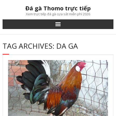
Skip
Đá gà Thomo trực tiếp
to
content
Xem trực tiếp đá gà cựa sắt miễn phí 2026
TAG ARCHIVES: DA GA