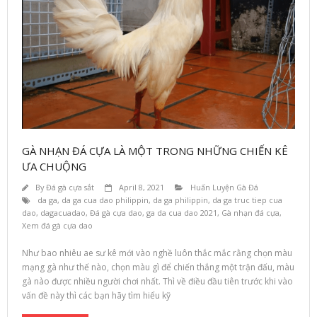
GÀ NHẠN ĐÁ CỰA LÀ MỘT TRONG NHỮNG CHIẾN KÊ
ƯA CHUỘNG
By
Đá gà cựa sắt
April 8, 2021
Huấn Luyện Gà Đá
da ga
,
da ga cua dao philippin
,
da ga philippin
,
da ga truc tiep cua
dao
,
dagacuadao
,
Đá gà cựa dao
,
ga da cua dao 2021
,
Gà nhạn đá cựa
,
Xem đá gà cựa dao
Như bao nhiêu ae sư kê mới vào nghề luôn thắc mắc rằng chọn màu
mạng gà như thế nào, chọn màu gì để chiến thắng một trận đấu, màu
gà nào được nhiều người chơi nhất. Thì về điều đầu tiên trước khi vào
vấn đề này thì các bạn hãy tìm hiểu kỹ