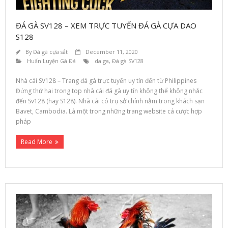
ĐÁ GÀ SV128 – XEM TRỰC TUYẾN ĐÁ GÀ CỰA DAO
S128
By
Đá gà cựa sắt
December 11, 2020
Huấn Luyện Gà Đá
da ga
,
Đá gà SV128
Nhà cái SV128 – Trang đá gà trực tuyến uy tín đến từ Philippines
Đứng thứ hai trong top nhà cái đá gà uy tín không thể không nhắc
đến Sv128 (hay S128). Nhà cái có trụ sở chính nằm trong khách sạn
Bavet, Cambodia. Là một trong những trang website cá cược hợp
pháp
Read More