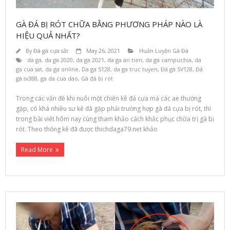
GÀ ĐÁ BỊ RÓT CHỮA BẰNG PHƯƠNG PHÁP NÀO LÀ
HIỆU QUẢ NHẤT?
By
Đá gà cựa sắt
May 26, 2021
Huấn Luyện Gà Đá
da ga
,
da ga 2020
,
da ga 2021
,
da ga an tien
,
da ga campuchia
,
da
ga cua sat
,
da ga online
,
Da ga S128
,
da ga truc tuyen
,
Đá gà SV128
,
Đá
gà sv388
,
ga da cua dao
,
Gà đá bị rót
Trong các vấn đề khi nuôi một chiến kê đá cựa mà các ae thường
gặp, có khá nhiều sư kê đã gặp phải trường hợp gà đá cựa bị rót, thì
trong bài viết hôm nay cùng tham khảo cách khắc phục chữa trị gà bị
rót. Theo thống kê đã được thichdaga79.net khảo
Read More