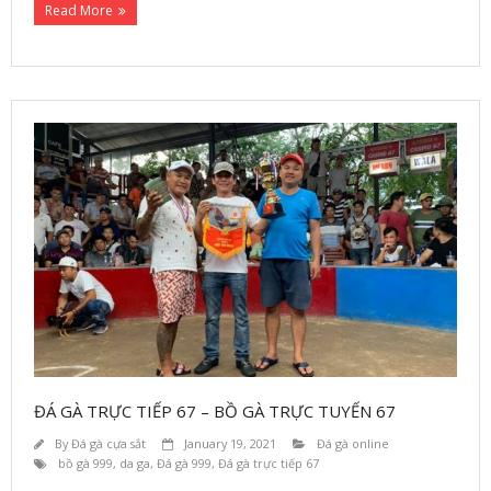
Read More
ĐÁ GÀ TRỰC TIẾP 67 – BỒ GÀ TRỰC TUYẾN 67
By
Đá gà cựa sắt
January 19, 2021
Đá gà online
bồ gà 999
,
da ga
,
Đá gà 999
,
Đá gà trực tiếp 67