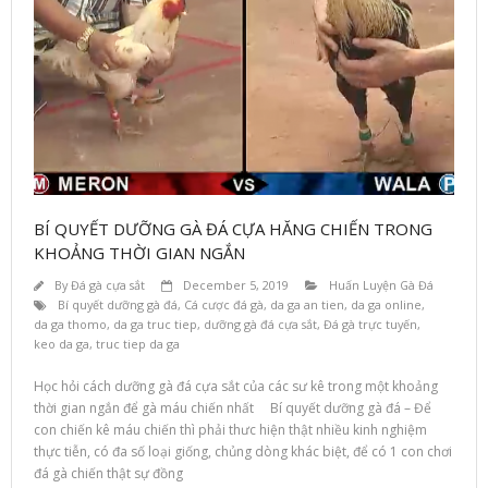
BÍ QUYẾT DƯỠNG GÀ ĐÁ CỰA HĂNG CHIẾN TRONG
KHOẢNG THỜI GIAN NGẮN
By
Đá gà cựa sắt
December 5, 2019
Huấn Luyện Gà Đá
Bí quyết dưỡng gà đá
,
Cá cược đá gà
,
da ga an tien
,
da ga online
,
da ga thomo
,
da ga truc tiep
,
dưỡng gà đá cựa sắt
,
Đá gà trực tuyến
,
keo da ga
,
truc tiep da ga
Học hỏi cách dưỡng gà đá cựa sắt của các sư kê trong một khoảng
thời gian ngắn để gà máu chiến nhất Bí quyết dưỡng gà đá – Để
con chiến kê máu chiến thì phải thưc hiện thật nhiều kinh nghiệm
thực tiễn, có đa số loại giống, chủng dòng khác biệt, để có 1 con chơi
đá gà chiến thật sự đồng