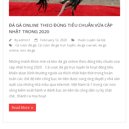
ĐÁ GÀ ONLINE THEO ĐÚNG TIÊU CHUẨN VỪA CẬP
NHẬT TRONG 2020
By
admin1
February 12, 2020
Huấn Luyện Gà Đá
Cá cược đá gà
,
Cá cược đá gà trực tuyến
,
da ga cua sat
,
da ga
online
,
keo da ga
Những mánh khóe mới và kèo đá gà online theo đúng tiêu chuẩn vừa
cập nhật trong 2020 Cá cược đá gà trực tuyến là hoạt động tiêu
khiển được bình thường người ưa thích nhất hiện thời trong hoàn
toản các chế độ tiến công bạc ăn tiền được cung ứng duyệt y nhà sản
xuất của những nhà mẫu qua internet. Việt Nam là 1 trong các non
sông kiểm soát hành vi đánh bạc ăn tiền tài công dân cự kỳ chặt
chẽ , thành ra mọi hoạt
Read More