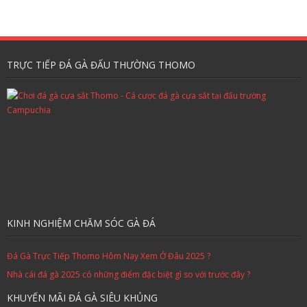
TRỰC TIẾP ĐÁ GÀ ĐẤU THƯỜNG THOMO
KINH NGHIỆM CHĂM SÓC GÀ ĐÁ
Đá Gà Trực Tiếp Thomo Hôm Nay Xem Ở Đâu 2025 ?
Nhà cái đá gà 2025 có những điểm đặc biệt gì so với trước đây ?
KHUYẾN MÃI ĐÁ GÀ SIÊU KHỦNG