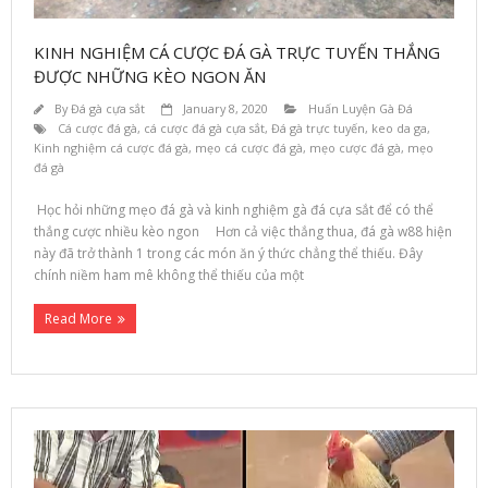
KINH NGHIỆM CÁ CƯỢC ĐÁ GÀ TRỰC TUYẾN THẮNG
ĐƯỢC NHỮNG KÈO NGON ĂN
By
Đá gà cựa sắt
January 8, 2020
Huấn Luyện Gà Đá
Cá cược đá gà
,
cá cược đá gà cựa sắt
,
Đá gà trực tuyến
,
keo da ga
,
Kinh nghiệm cá cược đá gà
,
mẹo cá cược đá gà
,
mẹo cược đá gà
,
mẹo
đá gà
Học hỏi những mẹo đá gà và kinh nghiệm gà đá cựa sắt để có thể
thắng cược nhiều kèo ngon Hơn cả việc thắng thua, đá gà w88 hiện
này đã trở thành 1 trong các món ăn ý thức chẳng thể thiếu. Đây
chính niềm ham mê không thể thiếu của một
Read More