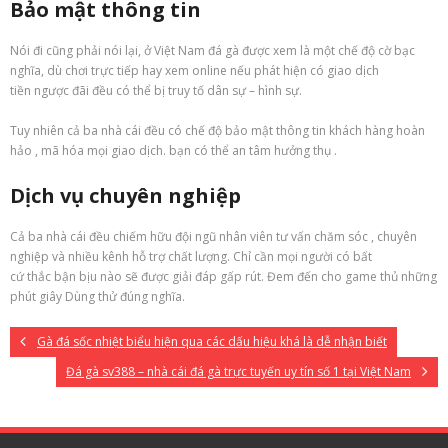
Bảo mật thông tin
Nói đi cũng phải nói lại, ở Việt Nam đá gà được xem là một
chế độ
cờ
bạc
nghĩa, dù chơi trực tiếp hay xem
online
nếu phát hiện có giao dịch
tiền
ngược đãi
đều có thể bị truy tố dân sự – hình sự.
Tuy nhiên cả ba nhà cái đều có
chế độ
bảo mật thông tin khách hàng
hoàn
hảo
, mã hóa mọi giao dịch.
bạn
có thể an tâm
hưởng thụ
.
Dịch vụ chuyên nghiệp
Cả ba nhà cái đều
chiếm hữu
đội ngũ nhân viên tư vấn
chăm sóc
, chuyên
nghiệp và nhiều kênh
hỗ trợ
chất lượng. Chỉ cần
mọi người
có
bất
cứ
thắc
bận bịu
nào sẽ được giải đáp
gấp rút. Đem đến cho
game thủ
những
phút giây
Dùng thử
đúng nghĩa.
Gà đá sốc nhiệt biểu hiện qua các dấu hiệu khá là dễ nhận biết
Đá gà sv388 – nhà cái đá gà trực tuyến uy tín số 1 tại Việt Nam