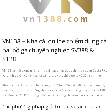
VN138 – Nhà cái
online
chiếm dụng
cả
hai bồ gà chuyên nghiệp SV388 &
S128
VN138 là một trong những nhà cái
hợp pháp
được chính cơ quan Costa Rica
và chính quyền công nhận là sân chơi uy tín, chất lượng và đáng
tín nhiệm
.
Không chỉ
phải chăng
, nhà cái này còn đầu tư đến vấn đề
cẩn trọng
mạng,
mã hóa mọi thông tin cũng như giao dịch với khách hàng. Thậm chí VN138
còn được GEOTRUST công nhận và cấp chứng chỉ là website
an ninh
nhất.
Các
phương pháp
giải trí
thú vị
tại nhà cái