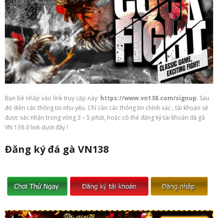
Bạn bè
nhấp vào link truy cập này:
https://www.vn138.com/signup
.
Sau
đó điền các thông tin
nhu yếu. Chỉ cần các thông tin
chính xác
, tài khoản sẽ
được xác nhận trong vòng 3 – 5 phút, hoặc có thể đăng ký tài khoản đá gà
VN 138 ở link dưới đây !
Đăng ký đá gà VN138