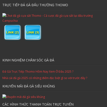
TRỰC TIẾP ĐÁ GÀ ĐẤU THƯỜNG THOMO
KINH NGHIỆM CHĂM SÓC GÀ ĐÁ
Đá Gà Trực Tiếp Thomo Hôm Nay Xem Ở Đâu 2025 ?
Nhà cái đá gà 2025 có những điểm đặc biệt gì so với trước đây ?
KHUYẾN MÃI ĐÁ GÀ SIÊU KHỦNG
CÁC HÌNH THỨC THANH TOÁN TRỰC TUYẾN