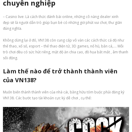
chuyên nghiệp
– Casino live: Là
cách thức
đánh
bài
online, những cô nàng dealer
xinh
đẹp
sẽ là người dẫn trò giúp
bạn bè
có những giờ phút vui chơi, thư giãn
đúng nghĩa.
Không dừng lại ở đó, VN138 còn
cung cấp
vô vàn các
cách thức
cá độ như
thể thao, xổ số, esport – thể thao điện tử, 3D games, nổ hũ, bắn cá,…. Mỗi
trò chơi đều có sức hút riêng,
mật độ
ăn chia cao, đồ họa
bắt mắt
, âm thanh
sôi động.
Làm thế nào để trở thành thành viên
của VN138?
Muốn
biến thành
thành viên của nhà cái,
bằng hữu
tóm
buộc phải đăng ký
VN138. Các bước tạo tài khoản
cực kỳ
dễ chơi
, cụ thể: