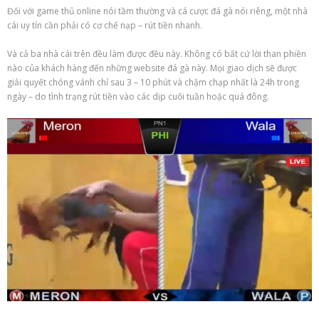
Đối với
game thủ
online
nói
tầm thường
và cá cược đá gà nói riêng, một nhà
cái uy tín cần phải có
cơ chế
nạp – rút tiền nhanh.
Và cả ba nhà cái trên đều làm được đều này. Không có
bất cứ
lời than phiền
nào của khách hàng đến những website đá gà này. Mọi giao dịch sẽ được
giải quyết
chóng vánh
chỉ sau 3 – 10 phút và
chậm chạp
nhất là 24h trong
ngày – do tình trạng rút tiền vào các dịp cuối tuần hoặc quá đông.