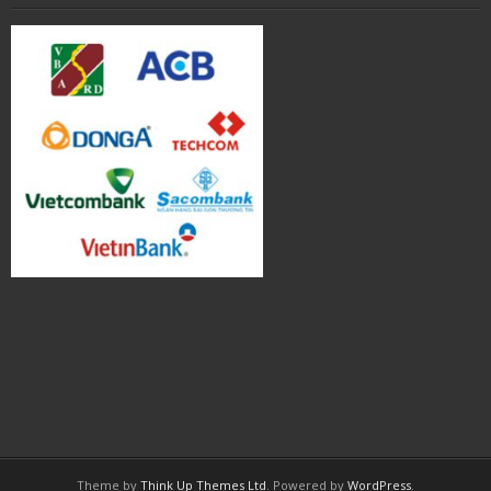
Theme by
Think Up Themes Ltd
. Powered by
WordPress
.