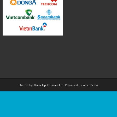
Theme by
Think Up Themes Ltd
. Powered by
WordPress
.