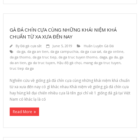
GÀ ĐÁ CHÍN CỰA CÙNG NHỮNG KHÁI NIỆM KHÁ
CHUẨN TỪ XA XƯA ĐẾN NAY
By
Đá gà cựa sắt
June 5, 2019
Huấn Luyện Gà Đá
da ga
,
da ga an tien
,
da ga campuchia
,
da ga cua sat
,
da ga online
,
da ga thomo
,
da ga truc tiep
,
da ga truc tuyen thomo
,
daga
,
ga da
,
ga
da an tien
,
ga da truc tuyen
,
Hậu độ gà chọi
,
mang da ga truc tuyen
,
truc tiep da ga
Nghiên cứu về giống gà đá chín cựa cùng những khái niệm khá chuẩn
từ xa xưa đến nay có gì khác nhau Khái niệm về giống gà đá chín cựa
hay hùng kê đại chiến nhiều cựa là tên gọi chỉ về 1 giống đá gà tại Việt
Nam có khác lạ là có
Read More