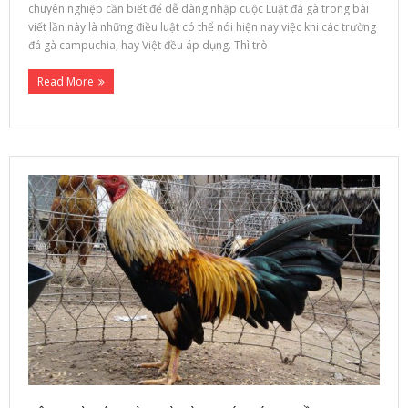
chuyên nghiệp cần biết để dễ dàng nhập cuộc Luật đá gà trong bài
viết lần này là những điều luật có thể nói hiện nay việc khi các trường
đá gà campuchia, hay Việt đều áp dụng. Thì trò
Read More