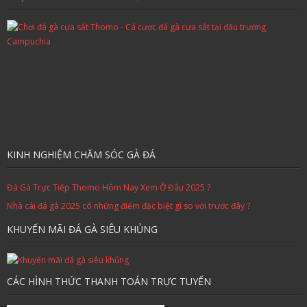
KINH NGHIỆM CHĂM SÓC GÀ ĐÁ
Đá Gà Trực Tiếp Thomo Hôm Nay Xem Ở Đâu 2025 ?
Nhà cái đá gà 2025 có những điểm đặc biệt gì so với trước đây ?
KHUYẾN MÃI ĐÁ GÀ SIÊU KHỦNG
CÁC HÌNH THỨC THANH TOÁN TRỰC TUYẾN