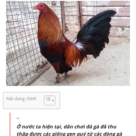
Nội dung chính
Ở nước ta hiện tại, dân chơi đá gà đã thu
thập được các giống gen quý từ các dòng gà