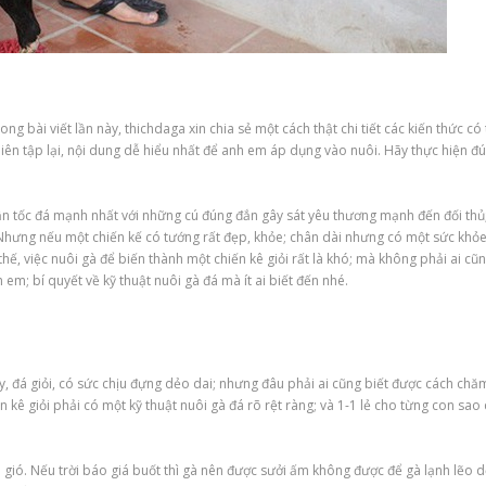
ng bài viết lần này, thichdaga xin chia sẻ một cách thật chi tiết các kiến thức có
 biên tập lại, nội dung dễ hiểu nhất để anh em áp dụng vào nuôi. Hãy thực hiện đ
n tốc đá mạnh nhất với những cú đúng đắn gây sát yêu thương mạnh đến đối thủ;
 Nhưng nếu một chiến kế có tướng rất đẹp, khỏe; chân dài nhưng có một sức khỏ
hế, việc nuôi gà để biến thành một chiến kê giỏi rất là khó; mà không phải ai cũ
em; bí quyết về kỹ thuật nuôi gà đá mà ít ai biết đến nhé.
, đá giỏi, có sức chịu đựng dẻo dai; nhưng đâu phải ai cũng biết được cách chă
kê giỏi phải có một kỹ thuật nuôi gà đá rõ rệt ràng; và 1-1 lẻ cho từng con sao
m gió. Nếu trời báo giá buốt thì gà nên được sưởi ấm không được để gà lạnh lẽo d