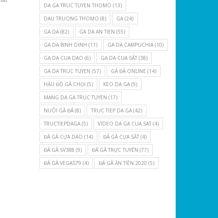
DA GA TRUC TUYEN THOMO
(13)
DAU TRUONG THOMO
(8)
GA
(24)
GA DA
(82)
GA DA AN TIEN
(55)
GA DA BINH DINH
(11)
GA DA CAMPUCHIA
(10)
GA DA CUA DAO
(6)
GA DA CUA SÁT
(38)
GA DA TRUC TUYEN
(57)
GÀ ĐÁ ONLINE
(14)
HẬU ĐỘ GÀ CHỌI
(5)
KEO DA GA
(9)
MANG DA GA TRUC TUYEN
(17)
NUÔI GÀ ĐÁ
(8)
TRUC TIEP DA GA
(42)
TRUCTIEPDAGA
(5)
VIDEO DA GA CUA SAT
(4)
ĐÁ GÀ CỰA DAO
(14)
ĐÁ GÀ CỰA SẮT
(4)
ĐÁ GÀ SV388
(9)
ĐÁ GÀ TRỰC TUYẾN
(77)
ĐÁ GÀ VEGAS79
(4)
ĐÁ GÀ ĂN TIỀN 2020
(5)