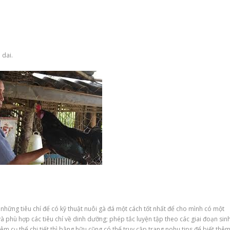
 dai.
 những tiêu chí để có kỹ thuật nuôi gà đá một cách tốt nhất để cho mình có một
và phù hợp các tiêu chí về dinh dưỡng; phép tắc luyện tập theo các giai đoạn sin
hêm cụ thể chi tiết thì bằng hữu cũng có thể truy cập trang nohu.tips để biết thê