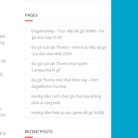
PAGES
Dagatructiep – Trực tiếp đá gà SV388 – Da
 thể
ga. truc tiep S128
úng
Đá gà cựa sắt Thomo – Xem trực tiếp đá gà
cựa dao mới nhất 2026
 thì
Đá gà cựa sắt Thomo trực tuyến
e
Campuchia là gì?
ng
Đá gà Thomo mới nhất hôm nay – Xem
dagathomo tructiep
Hướng dẫn cách chọn gà chọi hay không
phải ai cũng biết
m
Hướng dẫn Fake ip vào game đá gà Sv388
 cho
RECENT POSTS
ễ bị