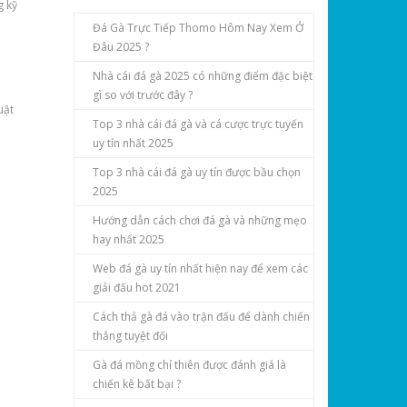
g kỹ
Đá Gà Trực Tiếp Thomo Hôm Nay Xem Ở
Đâu 2025 ?
Nhà cái đá gà 2025 có những điểm đặc biệt
gì so với trước đây ?
uật
Top 3 nhà cái đá gà và cá cược trực tuyến
uy tín nhất 2025
Top 3 nhà cái đá gà uy tín được bầu chọn
2025
Hướng dẫn cách chơi đá gà và những mẹo
hay nhất 2025
Web đá gà uy tín nhất hiện nay để xem các
giải đấu hot 2021
Cách thả gà đá vào trận đấu để dành chiến
thắng tuyệt đối
Gà đá mồng chỉ thiên được đánh giá là
chiến kê bất bại ?