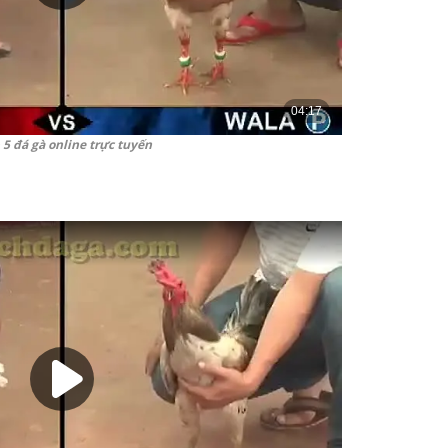
 5 đá gà online trực tuyến