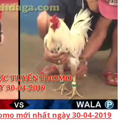
homo mới nhất ngày 30-04-2019