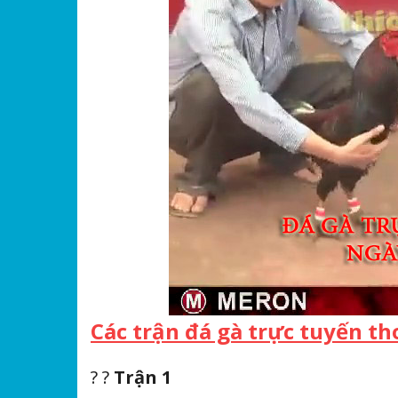
Các trận đá gà trực tuyến t
? ?
Trận 1