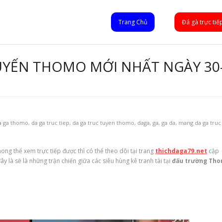
Trang Chủ
Đá gà trực tiế
UYẾN THOMO MỚI NHẤT NGÀY 30
a ga thomo
,
da ga truc tiep
,
da ga truc tuyen thomo
,
daga
,
ga
,
ga da
,
mang da ga truc
ong thể xem trực tiếp được thì có thể theo dõi tại trang
thichdaga79.net
cập
y là sẽ là những trận chiến giữa các siêu hùng kê tranh tài tại
đấu trường Th