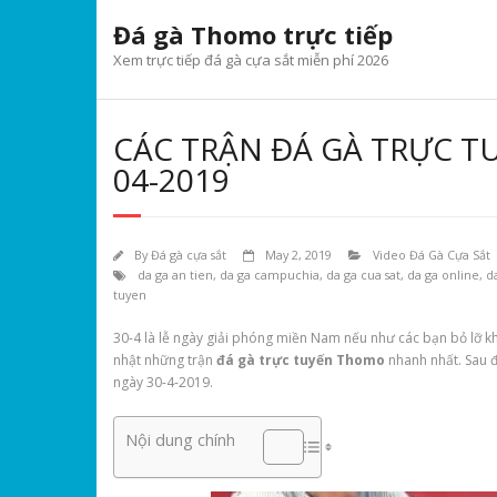
Skip
Đá gà Thomo trực tiếp
to
content
Xem trực tiếp đá gà cựa sắt miễn phí 2026
CÁC TRẬN ĐÁ GÀ TRỰC T
04-2019
By
Đá gà cựa sắt
May 2, 2019
Video Đá Gà Cựa Sắt
da ga an tien
,
da ga campuchia
,
da ga cua sat
,
da ga online
,
d
tuyen
30-4 là lễ ngày giải phóng miền Nam nếu như các bạn bỏ lỡ kh
nhật những trận
đá gà trực tuyến Thomo
nhanh nhất. Sau đâ
ngày 30-4-2019.
Nội dung chính