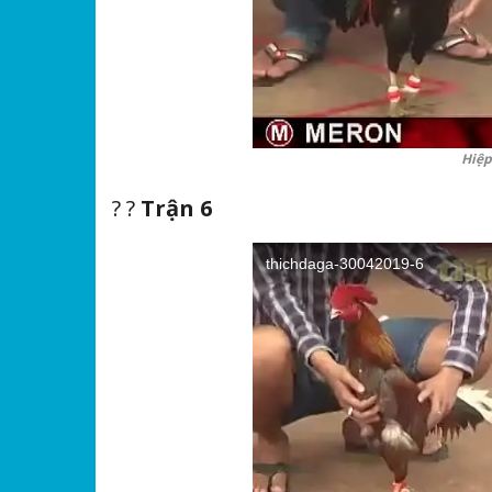
Hiệp
? ?
Trận 6