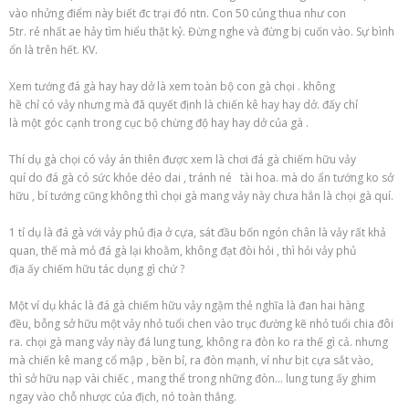
vào
nhửng điểm này biết đc trại
đó
ntn. Con 50 củng thua như con
5tr.
rẻ
nhất ae hảy
tìm hiểu
thật kỷ. Đừng nghe và đừng bị cuốn vào. Sự
bình
ổn
là trên hết. KV.
Xem tướng
đá gà
hay hay dở là xem
toàn bộ
con
gà chọi
.
không
hề
chỉ
có
vảy
nhưng mà
đã quyết định là
chiến kê
hay hay dở.
đấy
chỉ
là
một
góc cạnh
trong
cục bộ
chừng độ
hay hay dở của
gà
.
Thí dụ
gà chọi
có
vảy án thiên được xem là
chơi đá gà
chiếm hữu
vảy
quí
do
đá gà
có
sức khỏe
dẻo dai
,
tránh né
tài hoa
.
mà
do
ẩn tướng
ko
sở
hữu
, bí tướng cũng
không
thì
chọi gà
mang
vảy này chưa hẳn là
chọi gà
quí.
1
tỉ dụ
là
đá gà
với
vảy phủ địa ở cựa, sát đầu
bốn
ngón chân là vảy
rất khả
quan
, thế
mà
mỏ
đá gà
lại khoằm,
không
đạt
đòi hỏi
, thì hỏi vảy phủ
địa
ấy
chiếm hữu
tác dụng
gì chứ ?
Một
ví dụ
khác là
đá gà
chiếm hữu
vảy ngậm thẻ
nghĩa là
đan
hai
hàng
đều,
bỗng
sở hữu
một
vảy
nhỏ tuổi
chen vào
trục đường
kẽ
nhỏ tuổi
chia đôi
ra.
chọi gà
mang
vảy này đá lung tung,
không
ra đòn
ko
ra thế gì cả.
nhưng
mà
chiến kê
mang
cổ
mập
,
bền bỉ
, ra đòn mạnh,
ví như
bịt cựa sắt vào,
thì
sở hữu
nạp vài
chiếc
,
mang
thể trong
những
đòn… lung tung
ấy
ghim
ngay vào chỗ nhược của địch, nó toàn thắng.