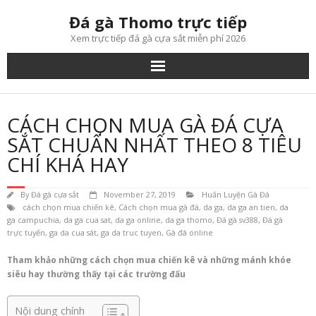
Skip
Đá gà Thomo trực tiếp
to
content
Xem trực tiếp đá gà cựa sắt miễn phí 2026
CÁCH CHỌN MUA GÀ ĐÁ CỰA
SẮT CHUẨN NHẤT THEO 8 TIÊU
CHÍ KHÁ HAY
By
Đá gà cựa sắt
November 27, 2019
Huấn Luyện Gà Đá
cách chọn mua chiến kê
,
Cách chọn mua gà đá
,
da ga
,
da ga an tien
,
da
ga campuchia
,
da ga cua sat
,
da ga online
,
da ga thomo
,
Đá gà sv388
,
Đá gà
trực tuyến
,
ga da cua sát
,
ga da truc tuyen
,
Gà đá online
Tham khảo những cách chọn mua chiến kê và những mánh khóe
siêu hay thường thấy tại các trường đấu
Nội dung chính