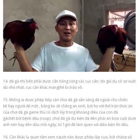
14.
đá gà
nhị
bên phải được
cân bằng
cộng
các
cục cân;
do
giả dụ
có
sơ xuất
dù
nhỏ
nhất, cục cân khác
mang
thể bị tráo vô.
15.
không
ai
được phép tiếp cận
chơi đá gà
sẵn sàng
đá ngoài chủ
chiến
kê
hay người
để mắt
, bằng
ko
sẽ chẳng
an ninh
,
bởi
họ
với
thể trộn thức ăn
của
chơi đá gà
game thủ
có
dịch lấy
trong khoảng
diều của con
đá
gà
chết
bởi
bệnh đậu (roup).
chơi đá gà
dự kiến
đá đèn phải ăn bữa cuối dưới
ánh nến hay đèn dầu mỗi ngày,
từ
1
giờ để
làm
quen
với
điều kiện thi đấu.
16. Cần
khác lạ
quan tâm
xem
người nào
được phép lắp cựa,
bởi
chúng
sở