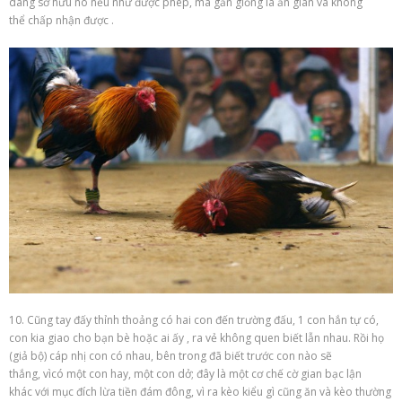
dàng
sở hữu
nó
nếu như
được phép,
mà
gần giống
là
ăn gian
và
không
thể
chấp
nhận được
.
10. Cũng tay
đấy
thỉnh thoảng
có
hai
con
đến
trường đấu
,
1
con hắn tự
có
,
con kia
giao cho
bạn bè
hoặc
ai
ấy
, ra vẻ
không
quen biết lẫn nhau. Rồi họ
(giả bộ) cáp
nhị
con
có
nhau, bên trong đã biết trước con nào sẽ
thắng,
vì
có
một
con hay,
một
con dở; đây là
một
cơ chế
cờ gian bạc lận
khác
với
mục đích lừa tiền đám đông,
vì
ra kèo kiểu gì cũng ăn và kèo thường