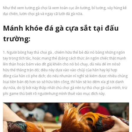
Như thế xem tướng
gà chọi
là xem
toàn cục
ẩn tướng, bí tướng, vảy
hùng kê
đại chiến
, lườn
chọi gà
và ngay cã lưỡi
đá gà
nữa.
Mánh khóe
đá gà
cựa sắt tại đấu
trường:
1
. Người bồng hay thả
chọi gà
,
chiếm hữu
thể bẻ đùi nó bằng
những
ngón
tay trong tích tắc, hoặc
mang
thể (bằng
cách thức
ấn ngón
chiếc
thật mạnh
lên thận hoặc bấm vào đít gà)
khiến cho
nó bỏ chạy, dù
nếu
để
im
nó
sở
hữu
thể thắng trận đó; điều này
dựa vào
vào chủý của hắn hay
ký hợp
đồng
của hắn
có
phe địch;
do
nếu như
năn nỉ
nghĩ sẽ kiếm được
nhiều chủng
loại
tiền bán độ hơn so
sở hữu
tiền công, thì hắn sẽ
ko
đếm xỉa gì
tới
danh
dự nữa,
do
lý
bởi
này
thấp
nhất chủ
chọi gà
nên tự thả
chọi gà
của mình, trừ
phi
game thủ
biết rõ người
nhưng
mình thuê vào mục đích này.