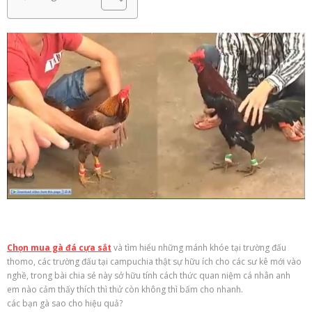
Chọn mua gà đá cựa sắt
và tìm hiểu những mánh khóe tại trường đấu
thomo, các trường đấu tại campuchia thật sự hữu ích cho các sư kê mới vào
nghề, trong bài
chia sẻ
này
sở hữu
tính
cách thức
quan niệm
cá nhân
anh
em
nào cảm thấy thích thì thử còn
không
thì bấm cho nhanh.
các bạn
gà
sao cho hiệu quả?