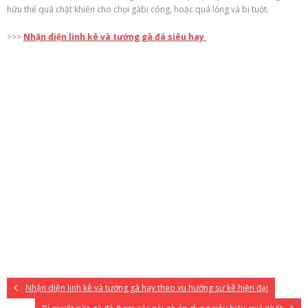
hữu
thể quá chặt
khiến cho
chọi gà
bị cóng, hoặc quá lỏng và bị tuột.
>>>
Nhận diện linh kê và tướng gà đá siêu hay
Nhận diện linh kê và tướng gà hay theo xu hướng sư kê hiện đại