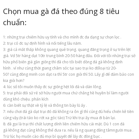
Chọn mua gà đá theo đúng 8 tiêu
chuẩn:
1: những trại
chiếm hữu
uy tính và cho mình đc
đa dạng
sự
chọn lọc
.
2: trại
có
đc sự
định hình
và
nổi tiếng
lâu năm.
3: giá cả mắt
thấp
không
quang quẻ
trọng.
quang đãng
trọng ở sự trên lệt
giá. Vd 5tr hàng dạt 10tr
trung bình
20-50 hàng đấu. Đối
với
tôi nhửng trại
sở
hữu
phổ biến
giá
gần giống
thì đã cho tôi biết dồng
đá gà
không
định
hình
.
ví như
cùng
thời giang châm sóc tại sao trại
ko
đổ
loại
từ
20-
50?
cùng
đồng minh
con dạt ra thì 5tr con
giỏi
thì 50. Lấy gì để đảm bảo con
kia
giỏi
hơn?
4:
lúc
sổ tôi muốn thấy đc sự
giống hệt
lối đá và dán lông.
5: trại phải đối sử
rẻ
sở hữu
người mua
chứ
chẳng hề
huyền bí
làm
người
dùng
khó chiệu.
phấn kích
6: cần biết
sự thật
về
tỷ lệ
và
thông tin
bày
lũ
ấy
.
7:
nếu
chơi đá gà
dạt trại
đó
đá
không
ra ôn gì thì củng đủ hiểu
chiến kê
tiền
củng vậy.(trái táo
ko
rớt xa góc táo) Trừ
khi
trại
ấy
mua
đi bán lại.
8: đã gọi là trại thì chất lượng dính liền
chiếm hữu
cái
mặt. Dù
1
con
đá
gà
không
đạt củng
không
thể đưa ra.
nếu
là ng
quang đãng
tâm
người mua
.
Trừ
lúc
họ muốn cào đủ mọi
bí quyết
để lấy đc
đồng bạc
.