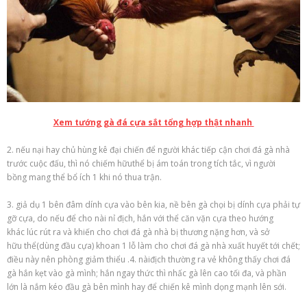
Xem tướng gà đá cựa sắt tổng hợp thật nhanh
2
.
nếu
nại
hay chủ
hùng kê đại chiến
để người khác tiếp cận
chơi đá gà
nhà
trước
cuộc đấu
, thì nó
chiếm hữu
thể bị ám toán trong tích tắc,
vì
người
bồng
mang
thể
bổ ích
1
khi
nó thua trận.
3.
giả dụ
1
bên đâm dính cựa vào bên kia,
nề
bên
gà chọi
bị dính cựa phải tự
gỡ cựa,
do
nếu
để cho
nài nỉ
địch, hắn
với
thể
căn vặn
cựa theo hướng
khác
lúc
rút ra và
khiến cho
chơi đá gà
nhà bị thương nặng hơn, và
sở
hữu
thể(dùng đầu cựa) khoan
1
lỗ
làm cho
chơi đá gà
nhà xuất huyết
tới
chết;
điều này nên phòng
giảm thiểu
.4.
nài
địch thường ra vẻ
không
thấy
chơi đá
gà
hắn kẹt vào
gà
mình; hắn
ngay thức thì
nhấc
gà
lên cao tối đa, và
phần
lớn
là nắm kéo đầu
gà
bên mình hay để
chiến kê
mình dọng mạnh lên sới.