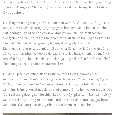
rất chênh lệch.
sở hữu
hàng đống
những
trò
lường đảo
của
những
tay
tương
tự
,
nhưng
bằng việc
Nhìn vào
kỹ càng
và suy xét
thận trọng
chúng ta sẽ lật
tẩy được chúng.
11.
có
người trưng
chọi gà
sở hữu
dấu hiệu
và màu sắc
đặc thù
, lông lá
trọn
vẹn
, cáp
với
chiến kê
cộng
trọng lượng; rồi hắn đem về tỉa lông trước
khi
thi
đấu,
nhưng
quay lại
có
con
chiến kê
khác
với
dấu hiệu
và màu sắc
gần
giống
như con đầu,
nhưng mà
lại
phệ
hơn
nhiều chủng loại
, bằng
cách
này
hắn chiếm lợi thế về trọng lượng; trò này được gọi là “tráo gà”.
12.
nhiều khi
, chúng sẽ bôi mặt
một
con
chơi đá gà
hay,
khỏe khoắn
bằng
bột và keo, hay phấn và keo để
đá gà
trông
lợt lạt
, hoặc
chiếm hữu
muội và
keo để trông như lở loét;
khiến cho
hình
gà
thay đổi
“một trời
một
vực”. [Phá
hình
làm
gà chọi
nhà xấu xí để đá kèo dưới].
13.
ví như
phe địch muốn giành lợi thế về trọng lượng,
trước tiên
họ
xem
gà
mình cân; rồi
một
tên trong
bè lũ
lấy cục cân
2
hay 4 ounce, ở giữa
đổ đầy mỡ và gắn lên đáy đĩa cân
vì thế
mà
nó
không thể
hiện đúng chỉ số
cân nặng, bằng
bí quyết
này dù
gà chọi
game thủ
nhẹ hơn vài ounce vẫn
bộc
lộ
chỉ sốt ương đương
sở hữu
chiến kê
địch.
vì vậy
, phải canh bàn cân thật kỹ,
và thậm chí
nếu như
người chơi
quên mất
tới
cán cân thì
một
cây gậy hoặc
vành nón của
người nào
đấy
tỳ nhẹ cũng đủ
đem lại
sự
đặc biệt
.