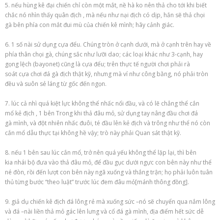
5.
nếu
hùng kê đại chiến
chỉ còn
một
mắt,
nề hà
ko
nên thả cho
tới
khi
biết
chắc nó
nhìn thấy
quân địch
,
mà
nếu như
nại
địch
có dịp
, hắn sẽ thả
chọi
gà
bên phía con mắt
đui mù
của
chiến kê
mình; hãy cảnh giác.
6.
1
số
nài
sử dụng
cựa đểu. Chúng tròn ở cạnh dưới,
mà
ở cạnh trên hay về
phía thân
chọi gà
, chúng sắc như lưỡi dao;
các
loại
khác như 3-cạnh, hay
gọng lệch (bayonet) cũng là cựa đểu; trên
thực tế
người chơi
phải
rà
soát
cựa
chơi đá gà
địch thật kỹ,
nhưng mà
ví như
công bằng
, nó phải tròn
đều và
suôn sẻ
láng
từ
gốc
đến
ngọn.
7.
lúc
cả
nhì
quá
kiệt lực
không thể
nhấc nổi đầu, và
có lẽ
chẳng thể
cắn
mổ
kẻ địch
,
1
bên
Trong khi
thả đâu mỏ,
sử dụng
tay nâng đầu
chơi đá
gà
mình, và
đột nhiên
nhấc đuôi,
té
đầu lên
kẻ địch
và trông như thể nó còn
cắn mổ dẫu
thực tại
không hề
vậy; trò này phải
Quan sát
thật kỹ.
8.
nếu
1
bên sau
lúc
cắn mổ,
trở nên
quá yếu
không thể
lặp lại, thì bên
kia
nhái
bộ đưa vào thả đâu mỏ, để đầu gục dưới ngực con bên này như thể
né đòn, rồi
đến
lượt con bên này
ngã
xuống và thắng trận; họ phải luôn
tuân
thủ
từng bước “theo luật” trước
lúc
đem đâu mỏ[mánh thông đồng].
9.
giả dụ
chiến kê
địch đá lông
rẻ
mà
xuống sức –nó sẽ chuyển qua nắm lông
và đá –nài liền thả mỏ gác lên lưng và cổ
đá gà
mình,
địa điểm
hết sức
dễ