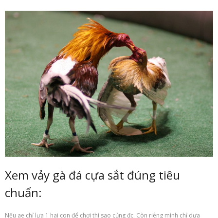
Xem vảy gà đá cựa sắt đúng tiêu
chuẩn:
Nếu
ae chỉ lựa
1
hai
con để chơi thì sao củng đc. Còn riêng mình chỉ
dựa