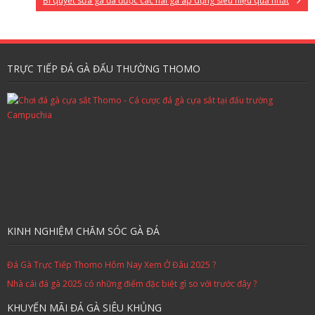
Bí quyết sửa gà đá được các nài gà áp dụng siêu hiệu quả nhất
TRỰC TIẾP ĐÁ GÀ ĐẤU THƯỜNG THOMO
KINH NGHIỆM CHĂM SÓC GÀ ĐÁ
Đá Gà Trực Tiếp Thomo Hôm Nay Xem Ở Đâu 2025 ?
Nhà cái đá gà 2025 có những điểm đặc biệt gì so với trước đây ?
KHUYẾN MÃI ĐÁ GÀ SIÊU KHỦNG