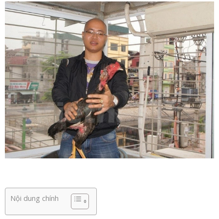
Nội dung chính