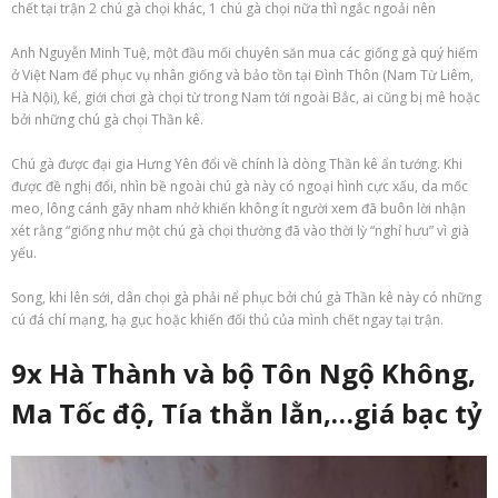
chết tại trận 2 chú gà chọi khác, 1 chú gà chọi nữa thì ngắc ngoải nên
Anh Nguyễn Minh Tuệ, một đầu mối chuyên săn mua các giống gà quý hiếm
ở Việt Nam để phục vụ nhân giống và bảo tồn tại Đình Thôn (Nam Từ Liêm,
Hà Nội), kể, giới chơi gà chọi từ trong Nam tới ngoài Bắc, ai cũng bị mê hoặc
bởi những chú gà chọi Thần kê.
Chú gà được đại gia Hưng Yên đổi về chính là dòng Thần kê ẩn tướng. Khi
được đề nghị đổi, nhìn bề ngoài chú gà này có ngoại hình cực xấu, da mốc
meo, lông cánh gãy nham nhở khiến không ít người xem đã buôn lời nhận
xét rằng “giống như một chú gà chọi thường đã vào thời lỳ “nghỉ hưu” vì già
yếu.
Song, khi lên sới, dân chọi gà phải nể phục bởi chú gà Thần kê này có những
cú đá chí mạng, hạ gục hoặc khiến đối thủ của mình chết ngay tại trận.
9x Hà Thành và bộ Tôn Ngộ Không,
Ma Tốc độ, Tía thằn lằn,…giá bạc tỷ