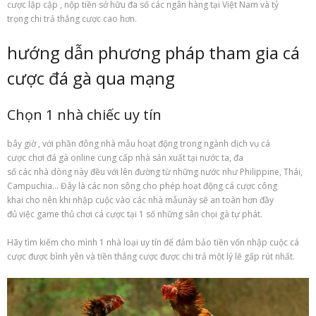
cược lập cập , nộp tiền sở hữu đa số các ngân hàng tại Việt Nam và tỷ
trọng chi trả thắng cược cao hơn.
hướng dẫn phương pháp tham gia cá
cược đá gà qua mạng
Chọn 1 nhà chiếc uy tín
bây giờ , với phần đông nhà mẫu hoạt động trong ngành dịch vụ cá
cược chơi đá gà online cung cấp nhà sản xuất tại nước ta, đa
số các nhà dòng này đều với lên đường từ những nước như Philippine, Thái,
Campuchia… Đây là các non sông cho phép hoạt động cá cược công
khai cho nên khi nhập cuộc vào các nhà mẫunày sẽ an toàn hơn đầy
đủ việc game thủ chơi cá cược tại 1 số những sân chọi gà tự phát.
Hãy tìm kiếm cho mình 1 nhà loại uy tín để đảm bảo tiền vốn nhập cuộc cá
cược được bình yên và tiền thắng cược được chi trả một lý lẽ gấp rút nhất.