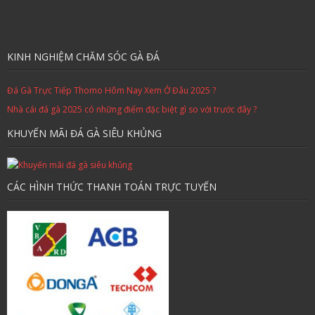
KINH NGHIỆM CHĂM SÓC GÀ ĐÁ
Đá Gà Trực Tiếp Thomo Hôm Nay Xem Ở Đâu 2025 ?
Nhà cái đá gà 2025 có những điểm đặc biệt gì so với trước đây ?
KHUYẾN MÃI ĐÁ GÀ SIÊU KHỦNG
CÁC HÌNH THỨC THANH TOÁN TRỰC TUYẾN