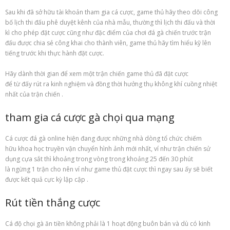
Sau khi đã sở hữu tài khoản tham gia cá cược, game thủ hãy theo dõi công
bố lịch thi đấu phê duyệt kênh của nhà mẫu, thường thì lịch thi đấu và thời
kì cho phép đặt cược cũng như đặc điểm của chơi đá gà chiến trước trận
đấu được chia sẻ công khai cho thành viên, game thủ hãy tìm hiểu kỹ lên
tiếng trước khi thực hành đặt cược.
Hãy dành thời gian để xem một trận chiến game thủ đã đặt cược
để từ đấy rút ra kinh nghiệm và đồng thời hưởng thụ không khí cuồng nhiệt
nhất của trận chiến .
tham gia cá cược gà chọi qua mạng
Cá cược đá gà online hiện đang được những nhà dòng tổ chức chiếm
hữu khoa học truyền vận chuyển hình ảnh mới nhất, ví như trận chiến sử
dụng cựa sắt thì khoảng trong vòng trong khoảng 25 đến 30 phút
là ngừng 1 trận cho nên ví như game thủ đặt cược thì ngay sau ấy sẽ biết
được kết quả cực kỳ lập cập .
Rút tiền thắng cược
Cá độ chọi gà ăn tiền không phải là 1 hoạt động buôn bán và dù có kinh