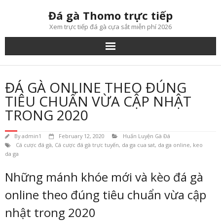
Skip
Đá gà Thomo trực tiếp
to
content
Xem trực tiếp đá gà cựa sắt miễn phí 2026
ĐÁ GÀ ONLINE THEO ĐÚNG
TIÊU CHUẨN VỪA CẬP NHẬT
TRONG 2020
By
admin1
February 12, 2020
Huấn Luyện Gà Đá
Cá cược đá gà
,
Cá cược đá gà trực tuyến
,
da ga cua sat
,
da ga online
,
keo
da ga
Những mánh khóe mới và kèo đá gà
online theo đúng tiêu chuẩn vừa cập
nhật trong 2020