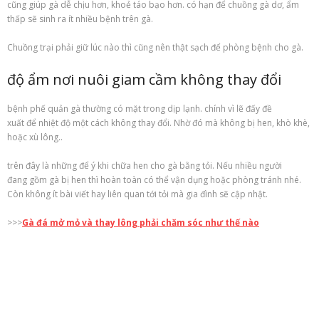
cũng giúp gà dễ chịu hơn, khoẻ táo bạo hơn. có hạn để chuồng gà dơ, ẩm
thấp sẽ sinh ra ít nhiều bệnh trên gà.
Chuồng trại phải giữ lúc nào thì cũng nên thật sạch để phòng bệnh cho gà.
độ ẩm nơi nuôi giam cầm không thay đổi
bệnh phế quản gà thường có mặt trong dịp lạnh. chính vì lẽ đấy đề
xuất để nhiệt độ một cách không thay đổi. Nhờ đó mà không bị hen, khò khè,
hoặc xù lông..
trên đây là những để ý khi chữa hen cho gà bằng tỏi. Nếu nhiều người
đang gồm gà bị hen thì hoàn toàn có thể vận dụng hoặc phòng tránh nhé.
Còn không ít bài viết hay liên quan tới tỏi mà gia đình sẽ cập nhật.
>>>
Gà đá mở mỏ và thay lông phải chăm sóc như thế nào