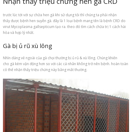
Nhận thấy triệu chứng hen gà CRD
trước lúc tới với sự chữa hen gà khi sử dụng tỏi thì chúng ta phải nhận
thấy được bệnh hen suyễn gà. đây là 1 loại bệnh mang tên là bệnh CRD do
virut Mycoplasma gallsepticum tạo ra. theo đó tìm cách chữa trị 1 cách hài
hòa và hợp lý nhất.
Gà bị ủ rũ xù lông
Nhìn dáng vẻ ngoài của gà chọi thường bị ủ rủ & xù lông. Chúng khiến
cho gà kém vận động hơn so với các cá nhân không trở nên bệnh. hoàn toàn
có thể nhận thấy triệu chứng này bằng mắt thường.