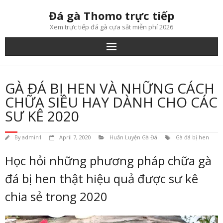
Skip
Đá gà Thomo trực tiếp
to
content
Xem trực tiếp đá gà cựa sắt miễn phí 2026
GÀ ĐÁ BỊ HEN VÀ NHỮNG CÁCH
CHỮA SIÊU HAY DÀNH CHO CÁC
SƯ KÊ 2020
By
admin1
April 7, 2020
Huấn Luyện Gà Đá
Gà đá bị hen
Học hỏi những phương pháp chữa gà
đá bị hen thật hiệu quả được sư kê
chia sẻ trong 2020