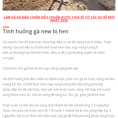
LÀM GÀ ĐÁ MÁU CHIẾN SIÊU CHUẨN ĐƯỢC CHIA SẺ TỪ CÁC SƯ KÊ MỚI
NHẤT 2020
Tình huống gà new bị hen
Gà new bị hen thì bài toán chữa hay điều trị sẽ dễ dàng hơn ít nhiều. Triệu
chứng của bắt đầu bị là tính linh hoạt kém hơn, nạp năng lượng ít
hơn và thường hay thở bởi mồm. Nếu ai để ý gà thường xuyên sẽ nhận
ra ngay.
Chữa hen cho gà bởi tỏi khi nạp năng lượng liên đới
Với tình huống bắt đầu chớm bị bệnh buộc phải cho gà ăn hoặc uống với liều
lượng bé dại. có thể thực hiện nạp năng lượng liên đới bằng phương
pháp đập tỏi dã nát hoặc trộn với cơm hoặc nước uống. kết hợp với sự bổ
xung thêm món ăn, mồi ăn uống để tăng lực cho gà, giúp gà khoẻ hơn.
hoàn toàn có thể cho ăn uống một nhánh tỏi dã nát khoảng 2-3 ngày/lần.
Hoặc cho pha với nước với tỉ lệ 1 lít nước 1 nhánh tỏi & cho uống tiếp tục 2
ngày/lần. Rồi từ từ theo dõi hiệu quả của gà để biết phương pháp tăng hoặc