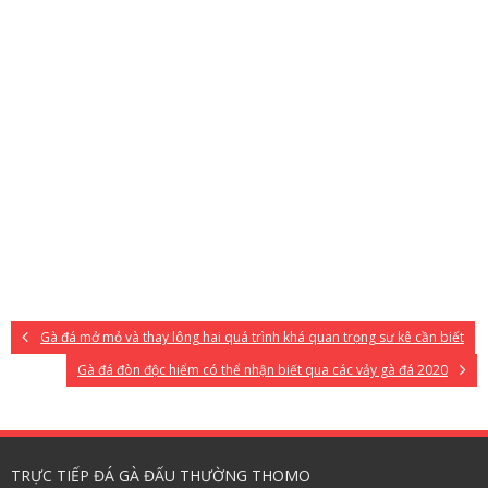
Gà đá mở mỏ và thay lông hai quá trình khá quan trọng sư kê cần biết
Gà đá đòn độc hiểm có thể nhận biết qua các vảy gà đá 2020
TRỰC TIẾP ĐÁ GÀ ĐẤU THƯỜNG THOMO