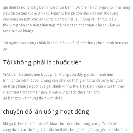
gia đình ta nói phòng bệnh hơn chữa bệnh. Do thế nên cho gà chọi nhà hàng
siêu thị tỏi tiếp tục & định kỳ. Ngay từ khi gà còn nhỏ cho đến lúc cứng
cáp cũng đề nghị cho ăn uống , uống đúng liều lượng và liên tục. dẫu
thế đừng nên cho uống liên tiếp mà nên cách nhật tuần 2 hoặc 3 lần để
tăng sức đề kháng.
Tỏi ngâm rượu cũng chính là cách mà sư kê có thể dùng chữa bệnh hen cho
gà
Tỏi không phải là thuốc tiên
Vì Chưa hẳn thuốc tiên buộc phải không còn đẩy gia tốc nhanh tiến
trình chữa bệnh được. Chúng cần phải có thời gian từ từ để xử lý từng vấn
đề trong khung người của gà. chính vì như thế, hãy kiên nhẫn chữa trị thay
vì sốt ruột trong time ngắn. & vận dụng cách chữa hen cho
gà bằng tỏi và những thực đơn khác.
chuyển đổi ăn uống hoạt động
Khi gà bị hen thì nên cần đổi khác thực đơn cho tương xứng. Từ đó bổ
xung được các dưỡng chất rất cần thiết cho gà. Khi gà bao gồm lực khoẻ thì