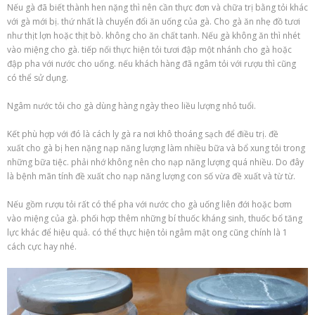
Nếu gà đã biết thành hen nặng thì nên cần thực đơn và chữa trị bằng tỏi khác
với gà mới bị. thứ nhất là chuyển đổi ăn uống của gà. Cho gà ăn nhẹ đồ tươi
như thịt lợn hoặc thịt bò. không cho ăn chất tanh. Nếu gà không ăn thì nhét
vào miệng cho gà. tiếp nối thực hiện tỏi tươi đập một nhánh cho gà hoặc
đập pha với nước cho uống. nếu khách hàng đã ngâm tỏi với rượu thì cũng
có thể sử dụng.
Ngâm nước tỏi cho gà dùng hàng ngày theo liều lượng nhỏ tuổi.
Kết phù hợp với đó là cách ly gà ra nơi khô thoáng sạch để điều trị. đề
xuất cho gà bị hen nặng nạp năng lượng làm nhiều bữa và bổ xung tỏi trong
những bữa tiệc. phải nhớ không nên cho nạp năng lượng quá nhiều. Do đây
là bệnh mãn tính đề xuất cho nạp năng lượng con số vừa đề xuất và từ từ.
Nếu gồm rượu tỏi rất có thể pha với nước cho gà uống liên đới hoặc bơm
vào miệng của gà. phối hợp thêm những bí thuốc kháng sinh, thuốc bổ tăng
lực khác để hiệu quả. có thể thực hiện tỏi ngâm mật ong cũng chính là 1
cách cực hay nhé.