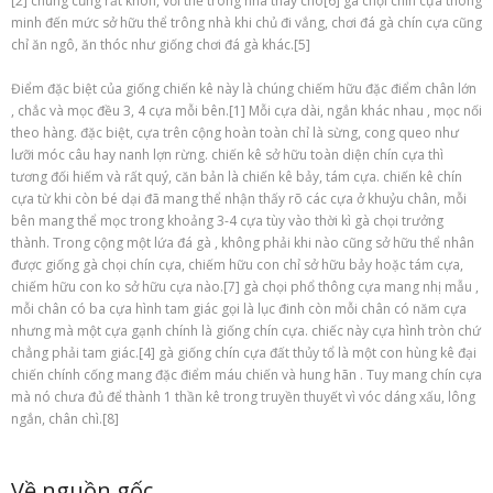
[2] chúng cũng rất khôn, với thể trông nhà thay chó[6] gà chọi chín cựa thông
minh đến mức sở hữu thể trông nhà khi chủ đi vắng, chơi đá gà chín cựa cũng
chỉ ăn ngô, ăn thóc như giống chơi đá gà khác.[5]
Điểm đặc biệt của giống chiến kê này là chúng chiếm hữu đặc điểm chân lớn
, chắc và mọc đều 3, 4 cựa mỗi bên.[1] Mỗi cựa dài, ngắn khác nhau , mọc nối
theo hàng. đặc biệt, cựa trên cộng hoàn toàn chỉ là sừng, cong queo như
lưỡi móc câu hay nanh lợn rừng. chiến kê sở hữu toàn diện chín cựa thì
tương đối hiếm và rất quý, căn bản là chiến kê bảy, tám cựa. chiến kê chín
cựa từ khi còn bé dại đã mang thể nhận thấy rõ các cựa ở khuỷu chân, mỗi
bên mang thể mọc trong khoảng 3-4 cựa tùy vào thời kì gà chọi trưởng
thành. Trong cộng một lứa đá gà , không phải khi nào cũng sở hữu thể nhân
được giống gà chọi chín cựa, chiếm hữu con chỉ sở hữu bảy hoặc tám cựa,
chiếm hữu con ko sở hữu cựa nào.[7] gà chọi phổ thông cựa mang nhị mẫu ,
mỗi chân có ba cựa hình tam giác gọi là lục đinh còn mỗi chân có năm cựa
nhưng mà một cựa gạnh chính là giống chín cựa. chiếc này cựa hình tròn chứ
chẳng phải tam giác.[4] gà giống chín cựa đất thủy tổ là một con hùng kê đại
chiến chính cống mang đặc điểm máu chiến và hung hãn . Tuy mang chín cựa
mà nó chưa đủ để thành 1 thần kê trong truyền thuyết vì vóc dáng xấu, lông
ngắn, chân chì.[8]
Về nguồn gốc