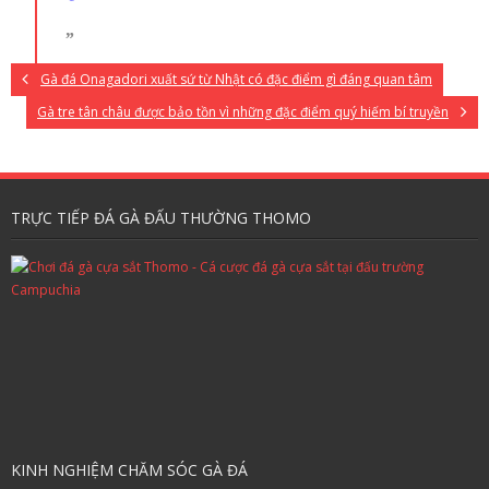
Gà đá Onagadori xuất sứ từ Nhật có đặc điểm gì đáng quan tâm
Gà tre tân châu được bảo tồn vì những đặc điểm quý hiếm bí truyền
TRỰC TIẾP ĐÁ GÀ ĐẤU THƯỜNG THOMO
KINH NGHIỆM CHĂM SÓC GÀ ĐÁ