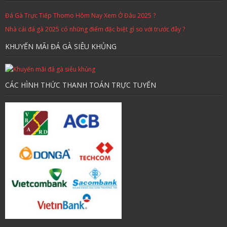
Đá Gà Trực Tiếp Thomo Hôm Nay Xem Ở Đâu 2025 ?
Nhà cái đá gà 2025 có những điểm đặc biệt gì so với trước đây ?
KHUYẾN MÃI ĐÁ GÀ SIÊU KHỦNG
CÁC HÌNH THỨC THANH TOÁN TRỰC TUYẾN