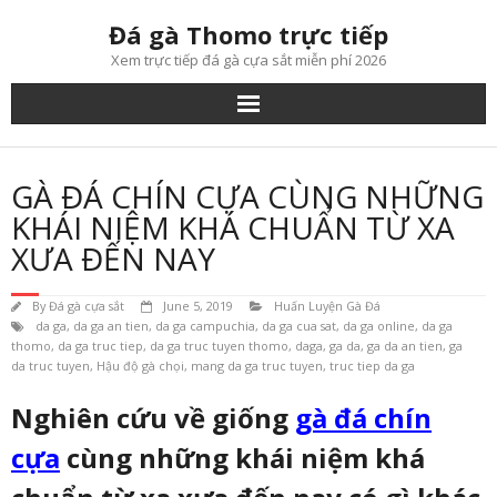
Skip
Đá gà Thomo trực tiếp
to
content
Xem trực tiếp đá gà cựa sắt miễn phí 2026
GÀ ĐÁ CHÍN CỰA CÙNG NHỮNG
KHÁI NIỆM KHÁ CHUẨN TỪ XA
XƯA ĐẾN NAY
By
Đá gà cựa sắt
June 5, 2019
Huấn Luyện Gà Đá
da ga
,
da ga an tien
,
da ga campuchia
,
da ga cua sat
,
da ga online
,
da ga
thomo
,
da ga truc tiep
,
da ga truc tuyen thomo
,
daga
,
ga da
,
ga da an tien
,
ga
da truc tuyen
,
Hậu độ gà chọi
,
mang da ga truc tuyen
,
truc tiep da ga
Nghiên cứu về giống
gà đá chín
cựa
cùng những khái niệm khá