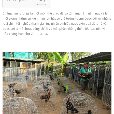
Chẳng hạn, chọi gà là một môn thể thao đã có từ hàng trăm năm nay và là
một trong những sự kiện man rợ nhất có thể tưởng tượng được đối với những
loài chim tội nghiệp tham gia , tuy nhiên ở nhiều nước trên quả đât , nó vẫn
được coi là một hoạt động chính và một phần không thể thiếu của nền văn
hóa chẳng hạn như Campuchia.