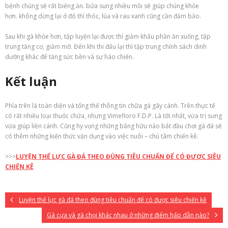
bệnh chúng sẽ rất biếng ăn.
bửa
sung nhiều mồi sẽ giúp chúng khỏe
hơn.
không dừng lại ở đó
thì thóc, lúa và rau xanh cũng cần đảm bảo.
Sau khi gà khỏe hơn, tập luyện lại được thì giảm khẩu phần ăn xuống, tập
trung tăng cơ, giảm mỡ. Đến khi thi đấu lại thì tập trung
chính sách
dinh
dưỡng khác để tăng sức bền và sự háo chiến.
Kết luận
Phía trên là
toàn diện và tổng thể
thông tin chữa gà gãy cánh. Trên thực tế
có rất nhiều loại thuốc chữa, nhưng Vimefloro F.D.P. Là tốt nhất, vừa trị sưng
vừa giúp liền cánh. Cũng
hy vọng
những
bằng hữu
nào
bắt đầu
chơi gà đá sẽ
có thêm những kiến thức vận dụng vào việc nuôi –
chú tâm
chiến kê.
>>>
LUYỆN THỂ LỰC GÀ ĐÁ THEO ĐÚNG TIÊU CHUẨN ĐỂ CÓ ĐƯỢC SIÊU
CHIẾN KÊ
Luyện thể lực gà đá theo đúng tiêu chuẩn để có được siêu chiến kê
Gà cựa và gà chọi khác nhau ở những điểm hấp dẫn nào?