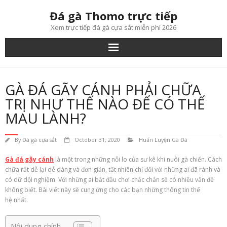
Skip
Đá gà Thomo trực tiếp
to
content
Xem trực tiếp đá gà cựa sắt miễn phí 2026
GÀ ĐÁ GÃY CÁNH PHẢI CHỮA
TRỊ NHƯ THẾ NÀO ĐỂ CÓ THỂ
MAU LÀNH?
By
Đá gà cựa sắt
October 31, 2020
Huấn Luyện Gà Đá
Gà đá gãy cánh
là một trong những nỗi lo của sư kê khi nuôi gà chiến. Cách
chữa rất dễ lại
dễ dàng và đơn giản
, tất nhiên chỉ đối với những ai đã rành và
có
dữ dội
nghiệm. Với những ai
bắt đầu
chơi chắc chắn sẽ có nhiều vấn đề
không biết. Bài viết này sẽ
cung ứng
cho
các bạn
những thông tin
thế
hệ
nhất.
Nội dung chính