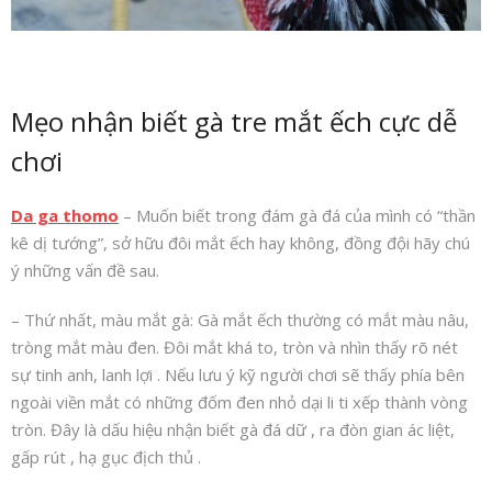
Mẹo nhận biết gà tre mắt ếch cực dễ
chơi
Da ga thomo
– Muốn biết trong đám gà đá của mình có “thần
kê dị tướng”, sở hữu đôi mắt ếch hay không, đồng đội hãy chú
ý những vấn đề sau.
– Thứ nhất, màu mắt gà: Gà mắt ếch thường có mắt màu nâu,
tròng mắt màu đen. Đôi mắt khá to, tròn và nhìn thấy rõ nét
sự tinh anh, lanh lợi . Nếu lưu ý kỹ người chơi sẽ thấy phía bên
ngoài viền mắt có những đốm đen nhỏ dại li ti xếp thành vòng
tròn. Đây là dấu hiệu nhận biết gà đá dữ , ra đòn gian ác liệt,
gấp rút , hạ gục địch thủ .