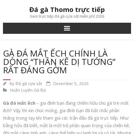
Skip
Đá gà Thomo trực tiếp
to
Xem trực tiếp đá gà cựa sắt miễn phí 2026
content
GÀ ĐÁ MẮT ẾCH CHÍNH LÀ
DÒNG “THẦN KÊ DỊ TƯỚNG”
RẤT ĐÁNG GỜM
By
Đá gà cựa sắt
December 5, 2020
Huấn Luyện Gà Đá
Gà đá mắt ếch
– gia đình bạn đang chiếm hữu chú gà tre mắt
ếch? Vậy thì xin chúc mừng, gia đình bạn đã bắt chắc phần
thắng trong tay khi tham gia các trận đấu đá gà trực tiếp. Như
bằng hữu đã biết, mắt là một bộ phận quan trọng của chiến kê,
đôi mắt càng tinh anh, càng thể hiện sự lanh lợi và có tài. Nhưng