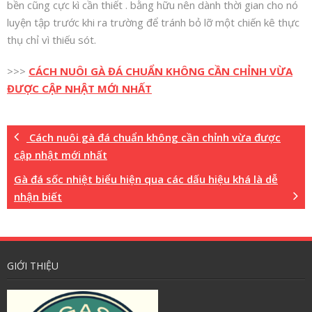
bền cũng cực kì cần thiết . bằng hữu nên dành thời gian cho nó
luyện tập trước khi ra trường để tránh bỏ lỡ một chiến kê thực
thụ chỉ vì thiếu sót.
>>>
CÁCH NUÔI GÀ ĐÁ CHUẨN KHÔNG CẦN CHỈNH VỪA
ĐƯỢC CẬP NHẬT MỚI NHẤT
Cách nuôi gà đá chuẩn không cần chỉnh vừa được
cập nhật mới nhất
Gà đá sốc nhiệt biểu hiện qua các dấu hiệu khá là dễ
nhận biết
GIỚI THIỆU