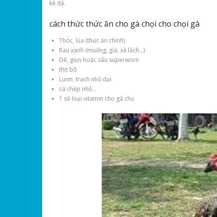
kê đá.
cách thức thức ăn cho gà chọi cho chọi gà
Thóc, lúa (thức ăn chính)
Rau xanh (muống, giá, xà lách…)
Dế, giun hoặc sâu superworn
thịt bò
Lươn, trạch nhỏ dại
cá chép nhỏ…
1 số loại vitamin cho gà chọ