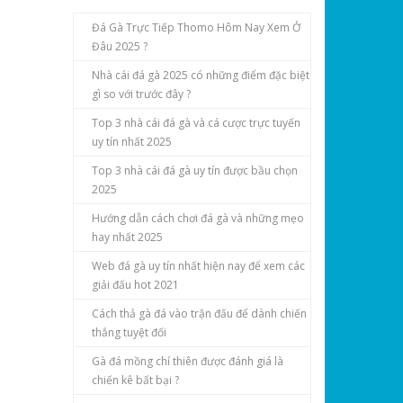
Đá Gà Trực Tiếp Thomo Hôm Nay Xem Ở
Đâu 2025 ?
Nhà cái đá gà 2025 có những điểm đặc biệt
gì so với trước đây ?
Top 3 nhà cái đá gà và cá cược trực tuyến
uy tín nhất 2025
Top 3 nhà cái đá gà uy tín được bầu chọn
2025
Hướng dẫn cách chơi đá gà và những mẹo
hay nhất 2025
Web đá gà uy tín nhất hiện nay để xem các
giải đấu hot 2021
Cách thả gà đá vào trận đấu để dành chiến
thắng tuyệt đối
Gà đá mồng chỉ thiên được đánh giá là
chiến kê bất bại ?