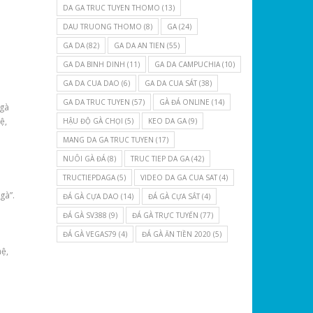
DA GA TRUC TUYEN THOMO
(13)
DAU TRUONG THOMO
(8)
GA
(24)
GA DA
(82)
GA DA AN TIEN
(55)
GA DA BINH DINH
(11)
GA DA CAMPUCHIA
(10)
GA DA CUA DAO
(6)
GA DA CUA SÁT
(38)
GA DA TRUC TUYEN
(57)
GÀ ĐÁ ONLINE
(14)
 gà
ệ,
HẬU ĐỘ GÀ CHỌI
(5)
KEO DA GA
(9)
MANG DA GA TRUC TUYEN
(17)
NUÔI GÀ ĐÁ
(8)
TRUC TIEP DA GA
(42)
TRUCTIEPDAGA
(5)
VIDEO DA GA CUA SAT
(4)
gà”.
ĐÁ GÀ CỰA DAO
(14)
ĐÁ GÀ CỰA SẮT
(4)
ĐÁ GÀ SV388
(9)
ĐÁ GÀ TRỰC TUYẾN
(77)
ĐÁ GÀ VEGAS79
(4)
ĐÁ GÀ ĂN TIỀN 2020
(5)
hệ,