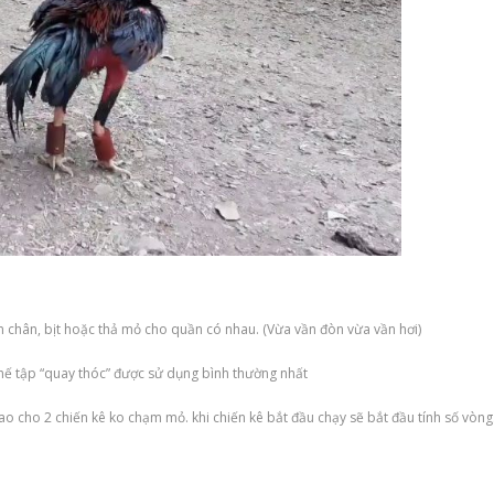
ốn chân, bịt hoặc thả mỏ cho quần có nhau. (Vừa vần đòn vừa vần hơi)
 chế tập “quay thóc” được sử dụng bình thường nhất
ao cho 2 chiến kê ko chạm mỏ. khi chiến kê bắt đầu chạy sẽ bắt đầu tính số vòng