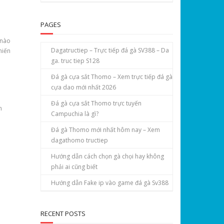
PAGES
 nào
Dagatructiep – Trực tiếp đá gà SV388 – Da
hiến
ga. truc tiep S128
Đá gà cựa sắt Thomo – Xem trực tiếp đá gà
cựa dao mới nhất 2026
Đá gà cựa sắt Thomo trực tuyến
n
Campuchia là gì?
Đá gà Thomo mới nhất hôm nay – Xem
dagathomo tructiep
Hướng dẫn cách chọn gà chọi hay không
phải ai cũng biết
Hướng dẫn Fake ip vào game đá gà Sv388
RECENT POSTS