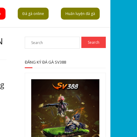
p
Đá gà online
Huấn luyện đá gà
N
ĐĂNG KÝ ĐÁ GÀ SV388
ng