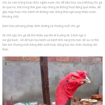
cho ăn cơm trắng hoặc thóc ngâm nước cho dễ tiêu hóa.
lưu ý
không cho gà
ăn quá no, bởi trong thời gian này chúng sẽ không hoạt động quá nhiều, dễ
gây mập hoặc
mắc
bệnh về đường ruột. Đồng thời
ngã
sung nhiều nước,
khoáng chất.
Đảm bảo
phương pháp
dinh dưỡng và chuồng nuôi cho gà
Về chỗ ngủ cho gà đá thở nhiều sau khi đi trường về, tránh ngủ ở
nơi
giá
buốt
, rất dễ
bận bịu
bệnh và bệnh tình
nặng trĩu
hơn. Kê sư có thể
làm ấm chuồng nuôi bằng điện sưởi hoặc dùng bạt che chắn chuồng cần
thận.