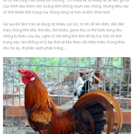
thì cơ thể cũng chịu nhiều tổn
thương
. Có nhiều kê sư
khiếp sợ
sẽ làm gà đá
của mình đau thêm nên
xoàng xĩnh
không chạm vào chúng, nhưng điều này
vô tình khiến tình trạng của chúng
nặng nề
hơn và khó chữa lành.
Gà sau khi lâm trận sẽ dùng rất nhiều sức lực, từ đó dễ lên đờm, dẫn đến
triệu chứng khò khè, thở dốc, thờ nhiều,
game thủ
có thể hình dung như
chúng bị thiếu oxy vậy, nghe
rõ nét
tiếng khò khè để lấy hơi. Đối với tình
trạng này, nếu không xử lý kịp thời sẽ kéo theo rất nhiều triệu chứng khác
như bỏ ăn, đi phân xanh phân trắng,…