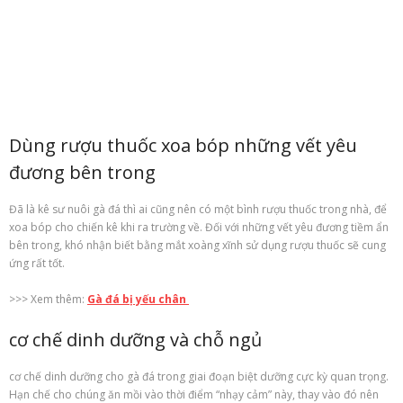
Dùng rượu thuốc xoa bóp những vết
yêu
đương
bên trong
Đã là kê sư nuôi gà đá thì ai cũng nên có một bình rượu thuốc trong nhà, để
xoa bóp cho chiến kê khi ra trường về. Đối với những vết
yêu đương
tiềm ẩn
bên trong, khó nhận biết bằng mắt
xoàng xĩnh
sử dụng rượu thuốc sẽ
cung
ứng
rất tốt.
>>> Xem thêm:
Gà đá bị yếu chân
cơ chế
dinh dưỡng và chỗ ngủ
cơ chế
dinh dưỡng cho gà đá trong giai đoạn biệt dưỡng
cực kỳ
quan trọng.
Hạn chế cho chúng ăn mồi vào thời điểm “nhạy cảm” này, thay vào đó nên