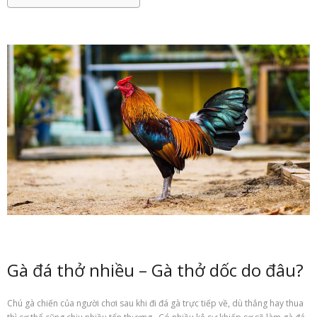
Gà đá thở nhiều – Gà thở dốc do đâu?
Chú gà chiến của
người chơi
sau khi đi
đá gà trực tiếp
về, dù thắng hay thua