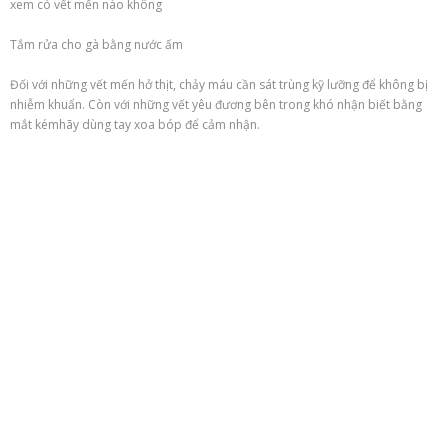
xem có vết
mến
nào không
Tắm rửa cho gà bằng nước ấm
Đối với những vết
mến
hở thịt, chảy máu cần sát trùng
kỹ lưỡng
để không bị
nhiễm khuẩn. Còn với những vết
yêu đương
bên trong khó nhận biết bằng
mắt
kémhãy dùng tay xoa bóp để cảm nhận.