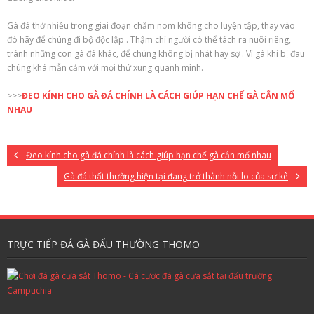
Gà đá thở nhiều trong giai đoạn
chăm nom
không cho luyện tập, thay vào
đó hãy để chúng đi bộ
độc lập
. Thậm chí
người
có thể tách ra nuôi riêng,
tránh những con gà đá khác, để chúng không bị nhát hay
sợ
. Vì gà khi bị đau
chúng khá mẫn cảm với mọi thứ
xung quanh
mình.
>>>
ĐEO KÍNH CHO GÀ ĐÁ CHÍNH LÀ CÁCH GIÚP HẠN CHẾ GÀ CẮN MỔ
NHAU
Đeo kính cho gà đá chính là cách giúp hạn chế gà cắn mổ nhau
Gà đá thất thường hiện tại đang trở thành nỗi lo của sư kê
TRỰC TIẾP ĐÁ GÀ ĐẤU THƯỜNG THOMO