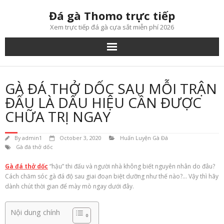
Skip
Đá gà Thomo trực tiếp
to
content
Xem trực tiếp đá gà cựa sắt miễn phí 2026
GÀ ĐÁ THỞ DỐC SAU MỖI TRẬN
ĐẤU LÀ DẤU HIỆU CẦN ĐƯỢC
CHỮA TRỊ NGAY
By
admin1
October 3, 2020
Huấn Luyện Gà Đá
Gà đá thở dốc
Gà đá thở dốc
“hậu” thi đấu và
người nhà
không biết nguyên nhân do đâu?
Cách
chăm sóc
gà đá độ sau giai đoạn biệt dưỡng như thế nào?… Vậy thì hãy
dành chút thời gian để
mày mò
ngay dưới đây.
Nội dung chính