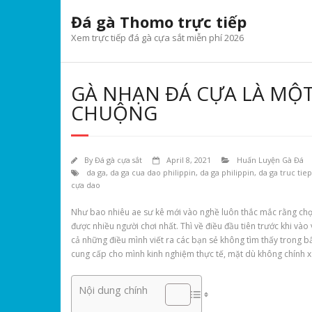
Skip
Đá gà Thomo trực tiếp
to
content
Xem trực tiếp đá gà cựa sắt miễn phí 2026
GÀ NHẠN ĐÁ CỰA LÀ MỘ
CHUỘNG
By
Đá gà cựa sắt
April 8, 2021
Huấn Luyện Gà Đá
da ga
,
da ga cua dao philippin
,
da ga philippin
,
da ga truc tie
cựa dao
Như bao nhiêu ae sư kê mới vào nghề luôn thắc mắc rằng ch
được nhiều người chơi nhất. Thì về điều đầu tiên trước khi vào
cả những điều mình viết ra các bạn sẻ không tìm thấy trong bất
cung cấp cho mình kinh nghiệm thực tế, mặt dù không chính 
Nội dung chính