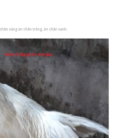
 chân vàng ăn chân trắng, ăn chân xanh.