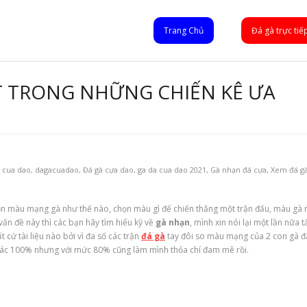
Trang Chủ
Đá gà trực tiế
T TRONG NHỮNG CHIẾN KÊ ƯA
p cua dao
,
dagacuadao
,
Đá gà cựa dao
,
ga da cua dao 2021
,
Gà nhạn đá cựa
,
Xem đá g
ọn màu mạng gà như thế nào, chọn màu gì để chiến thắng một trận đấu, màu gà
 vấn đề này thì các bạn hãy tìm hiểu kỹ về
gà nhạn
, mình xin nói lại một lần nữa t
 cứ tài liệu nào bởi vì đa số các trận
đá gà
tay đôi so màu mạng của 2 con gà đ
xác 100% nhưng với mức 80% cũng làm mình thỏa chí đam mê rồi.