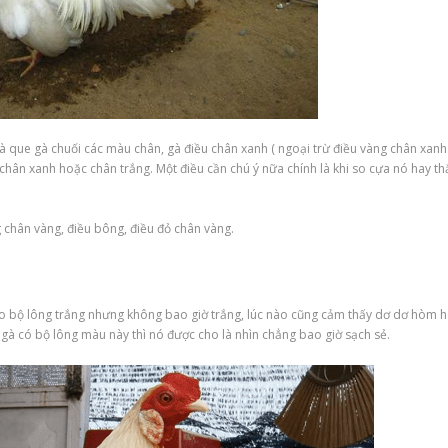
gà que gà chuối các màu chân, gà điều chân xanh ( ngoại trừ điều vàng chân xanh 
hân xanh hoặc chân trắng. Một điều cần chú ý nữa chính là khi so cựa nó hay t
g chân vàng, điều bông, điều đỏ chân vàng.
ào bộ lông trắng nhưng không bao giờ trắng, lúc nào cũng cảm thấy dơ dơ hòm
 gà có bộ lông màu này thì nó được cho là nhìn chẳng bao giờ sạch sẻ.