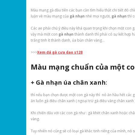
Màu mạng gà đầu tiên các bạn cần tìm hiểu thật chi tiết đó chí
luận về màu mạng của
gà nhạn
nhé mọi người,
gà nhạn
thì c
Các ae phải chú ý điều này khá quan trọng khi chọn một con gà
vậy mà một con
gà nhạn
thành danh thì phải có sự kết hợp 
trắng tinh ít thành danh, úa bùn chân vàng…
>>>
Xem đá gà cựa dao s128
Màu mạng chuẩn của một co
+ Gà nhạn úa chân xanh
:
thì nếu bạn chọn được một con gà này thì nó ăn hầu hết các 
ăn luôn gà điều chân xanh ( ngoại trừ gà điều vàng chân xanh )
Khi chiến đấu với các con gà như : gà khét chân xanh hoặc ch
vàng.
Tuy nhiên nó cũng sẽ có loại gà khắc tinh riêng của mình, nó 