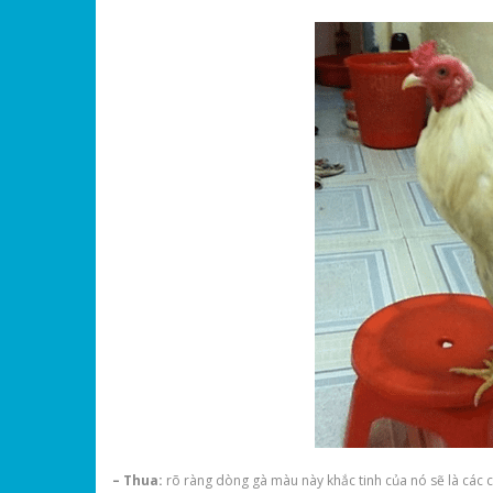
– Thua:
rõ ràng dòng gà màu này khắc tinh của nó sẽ là các 