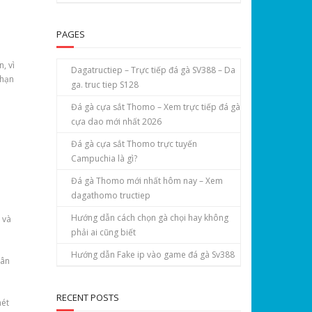
PAGES
, vì
Dagatructiep – Trực tiếp đá gà SV388 – Da
nhạn
ga. truc tiep S128
Đá gà cựa sắt Thomo – Xem trực tiếp đá gà
cựa dao mới nhất 2026
Đá gà cựa sắt Thomo trực tuyến
Campuchia là gì?
Đá gà Thomo mới nhất hôm nay – Xem
dagathomo tructiep
Hướng dẫn cách chọn gà chọi hay không
 và
phải ai cũng biết
Hướng dẫn Fake ip vào game đá gà Sv388
hân
RECENT POSTS
hét