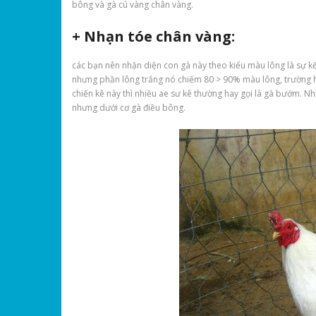
bông và gà cú vàng chân vàng.
+ Nhạn tóe chân vàng:
các bạn nên nhận diện con gà này theo kiểu màu lông là sự kế
nhưng phần lông trắng nó chiếm 80 > 90% màu lông, trường hợ
chiến kê này thì nhiều ae sư kê thường hay gọi là gà bướm. N
nhưng dưới cơ gà điều bông.