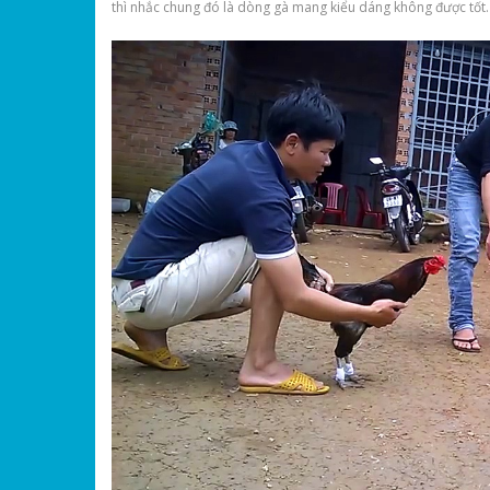
thì
nhắc
chung
đó
là
dòng
gà
mang
kiểu dáng
không
được tốt.