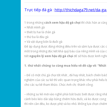
Trực tiếp đá gà :
http://thichdaga79.net/da-ga-
1
trong
những
cách
xem hậu độ gà chọi
thì chắc hản ai cũn
+ Nhất mình gà
+
thiết bị
hai là chân gà
+
thứ
ba là đầu gà
+ Và
vật dụng
bốn là đuôi gà
Để áp dụng được đúng
những
điều trên và
sắm
lựa được
các
môt trong
những
đúc kết
khá
quý báu của riêng mình và của
tiết
nguyên lý
xem hậu độ gà chọi
để
sở hữu
được kinh ngh
1
.
thứ nhất
chúng ta
cùng
mua
hiểu về
đề cập
về: “Nhất
– Để
có
một
chú gà chọi tốt nhất , đá hay nhất, bách chiến bá
nghiệm
của
các
sư kê thì viêc quan trọng khác như
phải
hiểu b
cho
các
sư kê tham khảo. Chúc
Anh chị
thành công.
–
những
sư kê mới vào nghê
phải
bắt buộc
biết được rằng nhấ
cánh
béo
kéo dài
sắp
bằng
chiếm hữu
đuôi, và
ko
được cong 
thì
nên
cần
đều,
ko
được
phệ
và
ko
nhỏ.
không
lựa
chọn
chiế