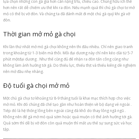
lựa chọn những con gà già hơn cân
nặng trĩu, chiều cao. Chúng
hữu ích
thế
hơn nên rất dễ chiếm ưu thế khi ra đòn. Nếu mạnh quá thì chú gà chọi tơ mở
mỏ có thể bị vỡ đòn. Và chúng ta đã
đánh
mất đi một chú gà quý khi gà vỡ
đòn.
Thời gian mở mỏ gà chọi
Khi lần
thứ nhất
mở mỏ gà chọi không nên thi đấu nhiều. Chỉ nên giao tranh
trong khoảng từ 1-3
biển
mà thôi. Mỗi
đại dương
này chỉ nên kéo dài từ 5-7
phút mộtđại dương
. Như thế cũng đủ để nhận ra đòn
tấn công
cũng như
không làm ảnh hưởng tới gà. Do thiếu lực, thiếu thịt và thiếu
kiêng dè
nghiệm
nên
mở đầu
nhẹ nhàng.
Độ tuổi gà chọi mở mỏ
Một chú gà chọi tơ khoảng từ 8-9 tháng tuổi là
khai mạc
thích hợp
cho việc
mở mỏ. Khi đó chúng đã
chế tạo
gần như hoàn thiện về
bộ dạng
vẻ ngoài
.
Tiếp đó là hệ thống lông bên ngoài cũng đá khô do thay lông
ngã ngũ
.
Không nên để gà mở mỏ quá sớm hoặc quá muộn có thể ảnh hưởng tới gà.
Quá sớm thì dễ bị vỡ đòn còn quá muộn thì mất ưu thế sự sung sức và học
tập.