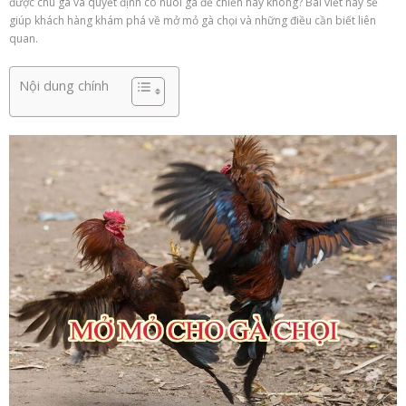
được chú gà và quyết định có nuôi gà để chiến hay không? Bài viết này sẽ
giúp khách hàng
khám phá
về mở mỏ gà chọi và những điều cần biết liên
quan.
Nội dung chính