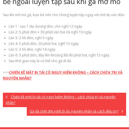
bề ngoài
luyện tập sau khi gà mở mỏ
Sau khi mở mỏ gà,
bạn bè
nên cho chúng luyện tập ngay với chế đọ vần đòn:
Lần 1 : sau 1
đại dương
đòn, cho nghỉ 12 ngày
Lần 2: 5 phút đòn + 30 phút vần hơi rồi nghỉ 10 ngày
Lần 3: 2
hồ
đòn, nghỉ 5 ngày
Lần 4: 5 phút đòn, 30 phút hơi, nghỉ 15 ngày
Lần 5: 3
hồ
đòn, nghỉ 18 ngày
Lần 6: 5 phút đòn, đẩy lên khoảng 80-90 phút hơi, nghỉ 15 ngày.
Sau thời gian này là có thể cho gà đi đá.
>>>
CHIẾN KÊ MẶT BỊ TÁI CÓ NGUY HIỂM KHÔNG – CÁCH CHỮA TRỊ VÀ
NGUYÊN NHÂN?
Chiến kê mặt bị tái có nguy hiểm không – cách chữa trị và nguyên
nhân?
Gà đá chết đột ngột là do nguyên nhân và cách điều trị?