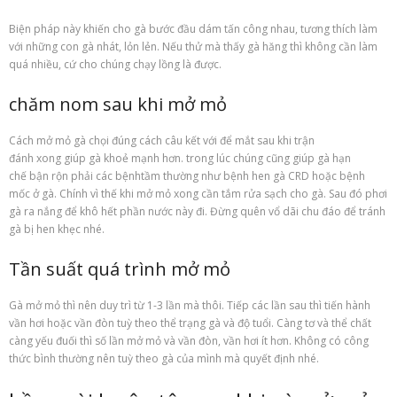
Biện pháp này
khiến cho
gà bước đầu dám
tấn công
nhau,
tương thích
làm
với những con gà nhát, lỏn lẻn. Nếu thử mà thấy gà hăng thì không cần làm
quá nhiều, cứ cho chúng chạy lồng là được.
chăm nom
sau khi mở mỏ
Cách mở mỏ gà chọi đúng cách
câu kết
với
để mắt
sau khi
trận
đánh
xong
giúp gà khoẻ mạnh hơn.
trong lúc
chúng cũng giúp gà hạn
chế
bận rộn
phải các bệnhtầm thường
như bệnh hen gà CRD hoặc bệnh
mốc ở gà. Chính vì thế khi mở mỏ
xong
cần tắm rửa
sạch
cho gà. Sau đó phơi
gà ra nắng để khô hết phần nước này đi. Đừng quên vổ dãi
chu đáo
để tránh
gà bị hen khẹc nhé.
Tần suất quá trình mở mỏ
Gà mở mỏ thì nên duy trì từ 1-3 lần mà thôi. Tiếp các lần sau thì tiến hành
vần hơi hoặc vần đòn tuỳ theo thể trạng gà và độ tuổi. Càng tơ và thể chất
càng
yếu đuối
thì số lần mở mỏ và vần đòn, vần hơi ít hơn. Không có công
thức
bình thường
nên tuỳ theo gà của mình mà quyết định nhé.