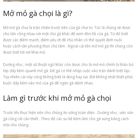
Mở mỏ gà chọi là gì?
Mở mở gà chọi là
trận chiến
trước tiên
của gà chọi tơ. Tức là chúng sẽ được
cho
tấn công
nhau với một chú gà khác để xem đòn lối của gà. Từ đó biết
được các điểm mạnh, điểm
yếu ớt
để chủ nhân có thể quyết định nuôi
hoặc
cách tân
phương thức
chú tâm
. Ngoài cái tên mở mỏ gà thì chúng còn
được biết tới với khai mỏ.
Dường như
, một số thuật ngữ khác còn được cho là mở mỏ chính là tháo bỏ
lớp dây kẽm quanh mỏ gà. Để gà có thể
nhập cuộc
vào
trận đánh
biệt lập
.
Tuy nhiên cái này cũng không biết là đúng hay sai. Bởi không nhất thiết phải
buộc dây kẽm vào mỏ của gà để ngăn gà
đánh
nhau.
Làm gì trước khi mở mỏ gà chọi
Trước khi thực hiện nên cho chúng ăn uống
toàn diện
.
Dường như
, việc vần
gà cũng rất
cần thiết
. Theo đó các sư kê
kém
làm cho
gà sung bằng cách
mồi cho chúng.