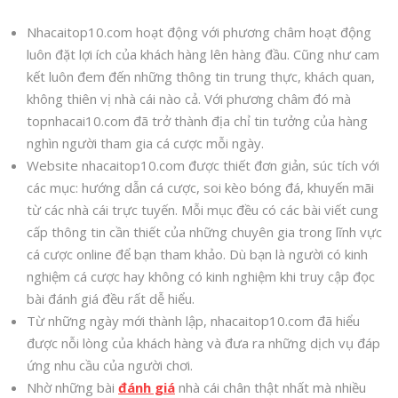
Nhacaitop10.com hoạt động với phương châm hoạt động
luôn đặt lợi ích của khách hàng lên hàng đầu. Cũng như cam
kết luôn đem đến những thông tin trung thực, khách quan,
không thiên vị nhà cái nào cả. Với phương châm đó mà
topnhacai10.com đã trở thành địa chỉ tin tưởng của hàng
nghìn người tham gia cá cược mỗi ngày.
Website nhacaitop10.com được thiết đơn giản, súc tích với
các mục: hướng dẫn cá cược, soi kèo bóng đá, khuyến mãi
từ các nhà cái trực tuyến. Mỗi mục đều có các bài viết cung
cấp thông tin cần thiết của những chuyên gia trong lĩnh vực
cá cược online để bạn tham khảo. Dù bạn là người có kinh
nghiệm cá cược hay không có kinh nghiệm khi truy cập đọc
bài đánh giá đều rất dễ hiểu.
Từ những ngày mới thành lập, nhacaitop10.com đã hiểu
được nỗi lòng của khách hàng và đưa ra những dịch vụ đáp
ứng nhu cầu của người chơi.
Nhờ những bài
đánh giá
nhà cái chân thật nhất mà nhiều