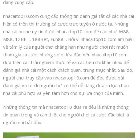
đang cung cấp:
nhacaitop10.com cung cấp thông tin đánh giá tất cả các nhà cái
hiện có trên thị trường cá cược trực tuyến ở nước ta. Những
nhà cái online uy tín được nhacaitop10.com đề cập như: W88,
M88, 12BET, 188Bet, Fun88… Bởi vì nhacaitop10.com am hiểu
về tâm lý của người chơi chẳng hạn như người chơi rất muốn
tham gia cá cược nhưng sợ bị lừa đảo nên nhacaitop10.com
dựa trên các trải nghiệm thực tế và các tiêu chí khác nhau để
đánh giá nhà cái một cách khách quan, trung thực nhất. Sau đó,
người chơi truy cập vào nhacaitop10.com để đọc được bài
đánh giá và từ đó người chơi có thể dễ dàng đưa ra lựa chọn
nhà cái phù hợp và yên tâm hơn cho sự lựa chọn của mình.
Những thông tin mà nhacaitop10 đưa ra đều là những thông
tin quan trọng và cần thiết cho người chơi cá cược đặc biệt là
người mới bắt đầu.