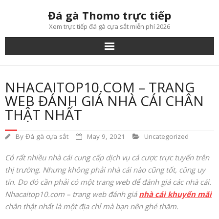
Skip
Đá gà Thomo trực tiếp
to
Xem trực tiếp đá gà cựa sắt miễn phí 2026
content
NHACAITOP10.COM – TRANG
WEB ĐÁNH GIÁ NHÀ CÁI CHÂN
THẬT NHẤT
By
Đá gà cựa sắt
May 9, 2021
Uncategorized
Có rất nhiều nhà cái cung cấp dịch vụ cá cược trực tuyến trên
thị trường. Nhưng không phải nhà cái nào cũng tốt, cũng uy
tín. Do đó cần phải có một trang web để đánh giá các nhà cái.
Nhacaitop10.com – trang web đánh giá
nhà cái khuyến mãi
chân thật nhất là một địa chỉ mà bạn nên ghé thăm.