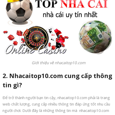
Giới thiệu về nhacaitop10.com
2. Nhacaitop10.com cung cấp thông
tin gì?
Để trở thành người bạn tin cậy, nhacaitop10.com phải là trang
web chất lượng, cung cấp nhiều thông tin đáp ứng tốt nhu cầu
người chơi. Dưới đây là những thông tin mà nhacaitop10.com