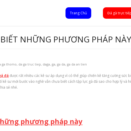
Trang Chủ
Đá gà trực tiế
I BIẾT NHỮNG PHƯƠNG PHÁP NÀ
a ga thomo
,
da ga truc tiep
,
daga
,
ga
,
ga da
,
ga da an tien
gá đá
được rất nhiều các kê sư áp dụng vì có thể giúp chiến kê tăng cường sức b
 kê sư mới bước vào nghề vẫn chưa biết cách tập lực gà đá sao cho hợp lý và h
hia sẻ nhé.
t những phương pháp này