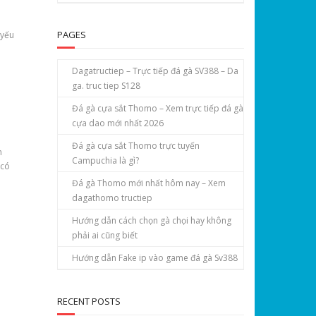
PAGES
 yếu
Dagatructiep – Trực tiếp đá gà SV388 – Da
ga. truc tiep S128
Đá gà cựa sắt Thomo – Xem trực tiếp đá gà
cựa dao mới nhất 2026
Đá gà cựa sắt Thomo trực tuyến
n
Campuchia là gì?
 có
Đá gà Thomo mới nhất hôm nay – Xem
dagathomo tructiep
Hướng dẫn cách chọn gà chọi hay không
phải ai cũng biết
Hướng dẫn Fake ip vào game đá gà Sv388
RECENT POSTS