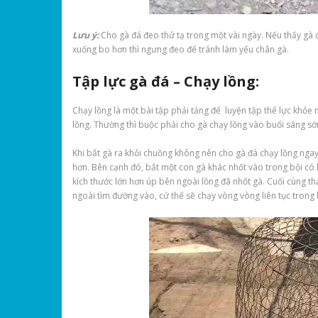
Lưu ý:
Cho gà đá đeo thử tạ trong một vài ngày. Nếu thấy gà 
xuống bo hơn thì ngưng đeo để tránh làm yếu chân gà.
Tập lực gà đá – Chạy lồng:
Chạy lồng là
một
bài tập
phải
tảng để
luyện tập
thể lực khỏe 
lồng. Thường thì
buộc phải
cho gà chạy lồng vào buổi sáng s
Khi bắt gà ra khỏi chuồng không nên cho gà đá chạy lồng nga
hơn. Bên cạnh đó, bắt một con gà khác nhốt vào trong bội có k
kích thước lớn hơn úp bên ngoài lồng đã nhốt gà. Cuối cùng th
ngoài tìm đường vào, cứ thế sẽ chạy vòng vòng liên tục trong 