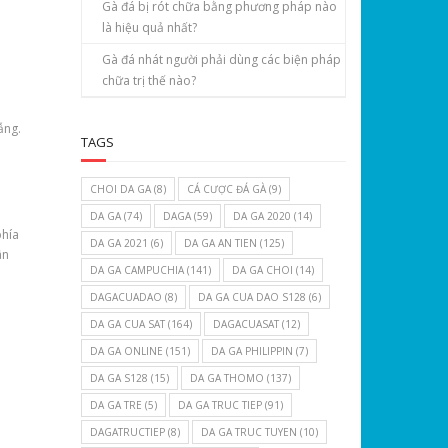
Gà đá bị rót chữa bằng phương pháp nào
là hiệu quả nhất?
Gà đá nhát người phải dùng các biện pháp
chữa trị thế nào?
ẫng.
TAGS
CHOI DA GA
(8)
CÁ CƯỢC ĐÁ GÀ
(9)
DA GA
(74)
DAGA
(59)
DA GA 2020
(14)
phía
DA GA 2021
(6)
DA GA AN TIEN
(125)
ân
DA GA CAMPUCHIA
(141)
DA GA CHOI
(14)
DAGACUADAO
(8)
DA GA CUA DAO S128
(6)
DA GA CUA SAT
(164)
DAGACUASAT
(12)
DA GA ONLINE
(151)
DA GA PHILIPPIN
(7)
DA GA S128
(15)
DA GA THOMO
(137)
DA GA TRE
(5)
DA GA TRUC TIEP
(91)
DAGATRUCTIEP
(8)
DA GA TRUC TUYEN
(10)