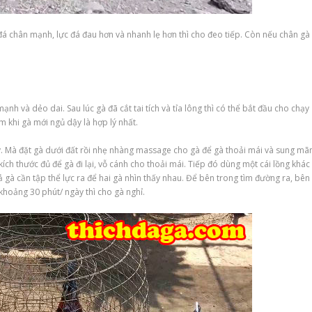
đá chân mạnh, lực đá đau hơn và nhanh lẹ hơn thì cho đeo tiếp. Còn nếu chân gà
mạnh và dẻo dai. Sau
lúc
gà đã cắt tai tích và tỉa lông thì
có
thể
bắt đầu
cho chạy
ớm
khi
gà mới ngủ dậy là hợp lý nhất.
y. Mà đặt gà dưới đất rồi nhẹ nhàng massage cho gà để gà thoải mái và sung mã
ích thước đủ để gà đi lại, vỗ cánh cho thoải mái. Tiếp đó dùng một cái lồng khác
ả gà cần tập thể lực ra để hai gà nhìn thấy nhau. Để bên trong tìm đường ra, bên
khoảng 30 phút/ ngày thì cho gà nghỉ.