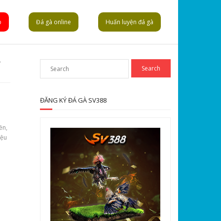
p
Đá gà online
Huấn luyện đá gà
Y
ĐĂNG KÝ ĐÁ GÀ SV388
ền,
iệu