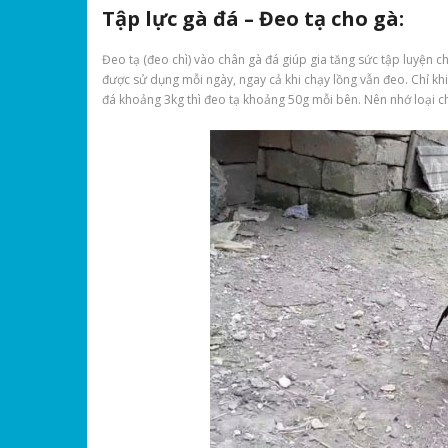
Tập lực gà đá – Đeo tạ cho gà:
Đeo tạ (đeo chì) vào chân gà đá giúp gia tăng sức tập luyện c
được sử dụng mỗi ngày, ngay cả khi chạy lồng vẫn đeo. Chỉ khi
đá khoảng 3kg thì đeo tạ khoảng 50g mỗi bên. Nên nhớ loại chì