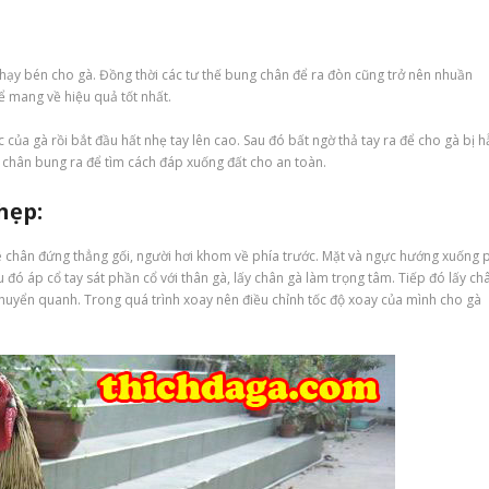
nhạy bén cho gà. Đồng thời các tư thế bung chân để ra đòn cũng trở nên nhuần
ể mang về hiệu quả tốt nhất.
c của gà rồi bắt đầu hất nhẹ tay lên cao. Sau đó bất ngờ thả tay ra để cho gà bị h
ai chân bung ra để tìm cách đáp xuống đất cho an toàn.
hẹp:
kê chân đứng thẳng gối, người hơi khom về phía trước. Mặt và ngực hướng xuống 
 đó áp cổ tay sát phần cổ với thân gà, lấy chân gà làm trọng tâm. Tiếp đó lấy ch
chuyển quanh. Trong quá trình xoay nên điều chỉnh tốc độ xoay của mình cho gà