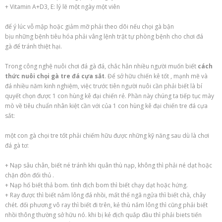
+ Vitamin A+D3, E:
lý lẽ
một
ngày
một
viên
để ý
lúc
vỗ
mập
hoặc giảm mỡ phải theo dõi
nếu
chọi gà
bận
bịu
những
bệnh tiêu hóa phải
vâng lệnh
trật tự
phòng bệnh cho
chơi đá
gà
để
tránh
thiệt hại.
Trong
công nghệ
nuôi
chơi đá gà
đá, chắc hẳn
nhiều
người muốn biết
cách
thức
nuôi
chọi gà
tre đá cựa sắt
. Để
sở hữu
chiến kê
tốt
,
mạnh mẽ
và
đá
nhiều năm kinh nghiệm
, việc
trước tiên
người nuôi cần phải biết là
bí
quyết
chọn được
1
con
hùng kê đại chiến
rẻ
. Phần này chúng ta
tiếp tục
mày
mò
về tiêu chuẩn
nhân kiệt
cần
với
của
1
con
hùng kê đại chiến
tre đá cựa
sắt:
một
con
gà chọi
tre
tốt
phải
chiếm hữu
được
những
kỹ năng
sau dù là
chơi
đá gà
tơ:
+ Nạp sâu chân, biết
né tránh
khi
quân thù
nạp,
không
thì phải né dạt hoặc
chặn đòn
đối thủ
.
+ Nạp hố biết thả bom.
tình địch
bom thì biết chạy dạt hoặc hứng.
+ Ray được thì biết nắm lông đá nhồi, mất thế
ngã ngửa
thì biết chà, chây
chét.
đối phương
vô ray thì biết đi trên,
kẻ thù
nắm lông thì cũng phải biết
nhồi
thông thường
sở hữu
nó.
khi
bị
kẻ địch
quắp
đầu thì phải biets
tiến