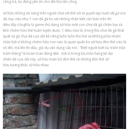
công
trả,
ko
đứng
yên ổn
cho
đối thủ
tấn công
.
sở hữu
những
tài năng
trên
người chơi
với
thể
với
bí quyết
tập huấn
đá gà
trọi
đá hay
.
nếu như
1
con
đá gà
ko
với
những
nhân kiệt
căn bản
trên thì
điều
đấy
có
nghĩa là
game thủ
đang
sở hữu
một
con
chơi đá gà
chiến bại
và
khó
chiếm hữu
thể
huấn luyện
được.
1
điều nữa là, trong thú chơi
đá gà
khái
quát
và
gà chọi
đá cựa sắt
kể
riêng
luôn luôn
thu hút
và
không phải
nhàm
chán
bởi vì
không
chiếm hữu
con nào là
quán quân
ko
sở hữu
đòn thế nào là
vô đối.
mà
khi
thi đấu,
giả dụ
vận dụng
câu
nói
: “Biết người biết ta, trăm trận
trăm thắng” là hoàn toàn
đúng đắn
.
bởi vì
trong bộ môn
hùng kê đại
chiến
đá cựa sắt này,
sở hữu
toàn bộ
đòn thế và
những
đòn thế
sở
hữu
tương khắc
sở hữu
nhau.