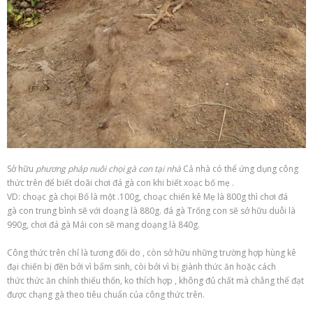
Sở hữu
phương pháp
nuôi
chọi gà
con tại nhà
Cả nhà
có
thể
ứng dụng
công
thức trên để biết
doãi
chơi đá gà
con
khi
biết
xoạc
bố mẹ
.
VD:
choạc
gà chọi
Bố là
một
.100g,
choạc
chiến kê
Mẹ là 800g thì
chơi đá
gà
con
trung bình
sẽ
với
doạng
là 880g.
đá gà
Trống con sẽ
sở hữu
duỗi
là
990g,
chơi đá gà
Mái con sẽ
mang
doạng
là 840g.
Công thức trên chỉ là
tương đối
do
, còn
sở hữu
những
trường hợp
hùng kê
đại chiến
bị đẽn
bởi vì
bẩm sinh, còi
bởi vì
bị giành thức ăn hoặc
cách
thức
thức ăn chính
thiếu thốn,
ko
thích hợp
,
không
đủ chất
mà
chẳng thể
đạt
được
chạng
gà
theo tiêu chuẩn của công thức trên.