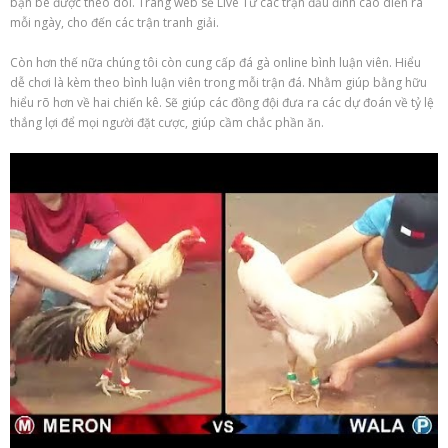
bạn bè được theo dõi. Trang web sẽ Live Từ các trận đấu đỉnh cao diễn ra
mỗi ngày, cho đến các trận tranh giải.
Còn hơn thế nữa chúng tôi còn cung cấp đá gà online bình luận viên. Hiểu
dễ chơi là kèm theo bình luận viên trong mỗi trận đá. Nhằm giúp bằng hữu
hiểu rõ hơn về hai chiến kê. Sẽ giúp các đồng đội đưa ra các dự đoán về tỷ lệ
thắng lợi để mọi người đặt cược, giúp cầm chắc phần ăn.