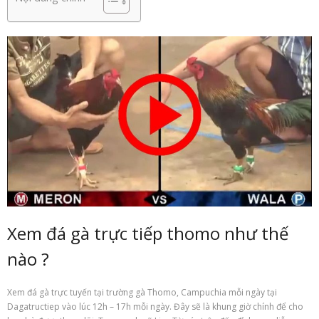
Xem đá gà trực tiếp thomo như thế
nào ?
Xem đá gà trực tuyến tại trường gà Thomo, Campuchia mỗi ngày tại
Dagatructiep vào lúc 12h – 17h mỗi ngày. Đây sẽ là khung giờ chính để cho