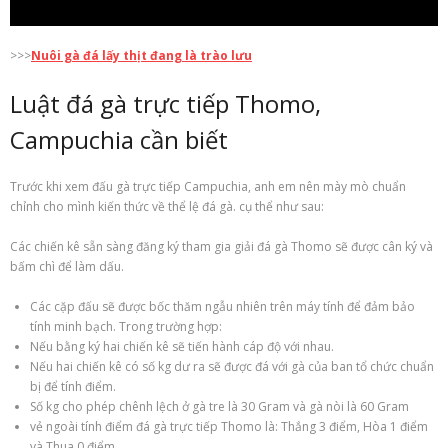
>>>
Nuôi gà đá lấy thịt đang là trào lưu
Luật đá gà trực tiếp Thomo,
Campuchia cần biết
Trước khi xem đấu gà trực tiếp Campuchia, anh em nên mày mò chuẩn
chỉnh cho mình kiến thức về thể lệ đá gà. cụ thể như sau:
Các chiến kê sẵn sàng đăng ký tham gia giải đá gà Thomo sẽ được cân ký và
bấm chì để làm dấu.
Các cặp đấu sẽ được bốc thăm ngẫu nhiên trên máy tính để đảm bảo
tính minh bạch. Trong trường hợp:
Nếu bằng ký hai chiến kê sẽ tiến hành cáp độ với nhau.
Nếu hai chiến kê có số kg dư ra sẽ được đá với gà của ban tổ chức chuẩn
bị để tính điểm.
Số kg cho phép chênh lệch ở gà tre là 30 Gram và gà nòi là 60 Gram
vẻ ngoài tính điểm đá gà trực tiếp Thomo là: Thắng 3 điểm, Hòa 1 điểm
và Thua 0 điểm.