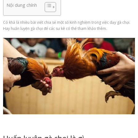
Nội dung chính
Có khá là nhiều bài viết chia sẻ một số
kinh nghiệm trong việc dạy gà chọi.
Hay huấn luyện gà chọi để các sư kê có thể tham khảo thêm.