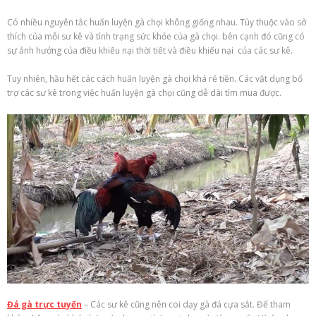
Có nhiều
nguyên tắc
huấn luyện gà chọi
không giống nhau. Tùy thuộc vào sở
thích của mỗi sư kê và tình trạng sức khỏe của gà chọi.
bên cạnh đó
cũng có
sự ảnh hưởng của điều
khiếu nại
thời tiết và điều
khiếu nại
của các sư kê.
Tuy nhiên, hầu hết các cách huấn luyện gà chọi khá rẻ tiền. Các vật dụng
bổ
trợ
các sư kê trong việc huấn luyện gà chọi cũng
dễ dãi
tìm mua được.
Đá gà trực tuyến
– Các sư kê cũng nên coi dạy gà đá cựa sắt. Để tham