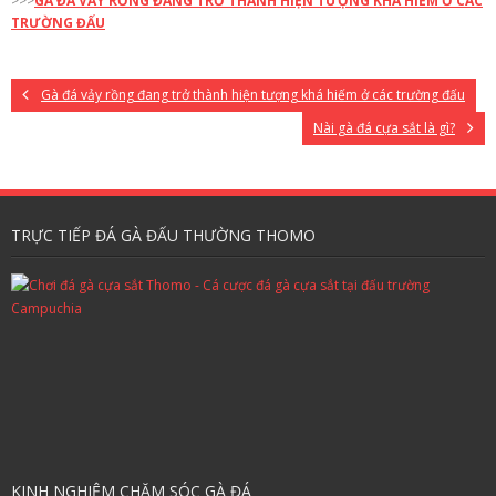
>>>
GÀ ĐÁ VẢY RỒNG ĐANG TRỞ THÀNH HIỆN TƯỢNG KHÁ HIẾM Ở CÁC
TRƯỜNG ĐẤU
Gà đá vảy rồng đang trở thành hiện tượng khá hiếm ở các trường đấu
Nài gà đá cựa sắt là gì?
TRỰC TIẾP ĐÁ GÀ ĐẤU THƯỜNG THOMO
KINH NGHIỆM CHĂM SÓC GÀ ĐÁ