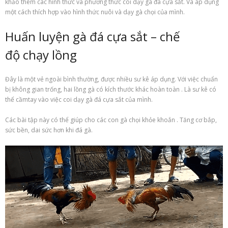
khảo thêm các
hình thức
và
phương thức
coi dạy gà đá cựa sắt. Và áp dụng
một cách
thích hợp
vào
hình thức
nuôi và dạy gà chọi của mình.
Huấn luyện gà đá cựa sắt –
chế
độ
chạy lồng
Đây là một
vẻ ngoài
bình thường, được nhiều sư kê áp dụng. Với việc
chuẩn
bị
không gian trống, hai lồng gà có kích thước
khác hoàn toàn
. Là sư kê có
thể
cầmtay vào việc coi dạy gà đá cựa sắt của mình.
Các bài tập này có thể giúp cho các con gà chọi
khỏe khoắn
. Tăng cơ bắp,
sức bền, dai sức hơn khi đá gà.