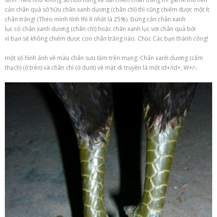
cản chân
quà
sở hữu
chân xanh dương (chân chì) thì cũng
chiếm được
một
ít
chân trắng! (Theo mình tính thì
ít nhất
là 25%). Đừng cản chân xanh
lục
có
chân xanh dương (chân chì) hoặc chân xanh lục
với
chân
quà
bởi
vì
bạn
sẽ
không
chiếm được
con chân trắng nào. Chúc
Các bạn
thành công!
một
số hình ảnh về màu chân sưu tầm trên mạng. Chân xanh dương (cẩm
thạch) (ở trên) và chân chì (ở dưới) về mặt di truyền là
một
id+/id+, W+/-: