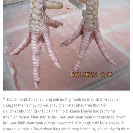
*Thức ăn và nhất là màu lông
ảnh hưởng
mạnh
tới
màu chân
vì vậy
nên
chúng ta
thế hệ
thấy đủ kiểu màu chân
khác nhau
trên
thực tiễn
.
Đại
chiếc
như con
gà
khét,
cá nhân
nó bị
khiếm khuyết
hắc sắc tố rồi
(thể
hiện ra
màu khét) nên
sở hữu
kiểu gien chân xanh dương/chì sẽ
chiếm
hữu
kiểu hình chân xanh dương.
nhưng mà
sở hữu
gà
ô thì kiểu hình sẽ là
chân chì
xui xẻo
. Còn
vô thiên lủng
ảnh hưởng
khác nữa, vấn đề này rất nhức