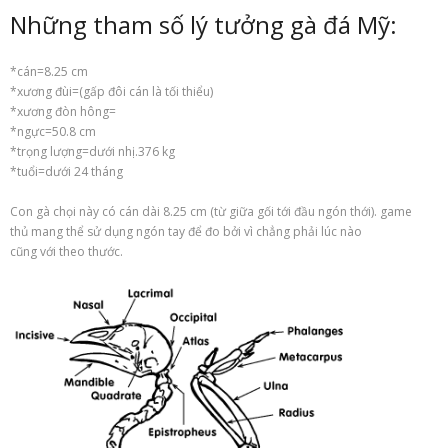
Những
tham số
lý tưởng gà đá Mỹ:
*cán=8.25 cm
*xương đùi=(gấp đôi cán là tối thiểu)
*xương đòn hông=
*ngực=50.8 cm
*trọng lượng=dưới
nhị
.376 kg
*tuổi=dưới 24 tháng
Con
gà chọi
này
có
cán dài 8.25 cm (từ giữa gối
tới
đầu ngón thới).
game
thủ
mang
thể
sử dụng
ngón tay để đo
bởi vì
chẳng phải
lúc
nào
cũng
với
theo thước.