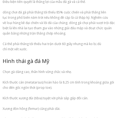
Điều kiện tiên quyết là
thắng lợi
của
mẫu
đá gà
và cá thể.
dòng
chơi đá gà
phải thắng tối thiểu 85%
cuộc chiến
và phải thắng
liên
tục
trong
phổ biến
năm trời
nếu
không
đề cập
là cả thập kỷ. Nghiên cứu
về
loại
hùng kê đại chiến
và lối đá của chúng.
dòng
gà chọi
phải
vượt trội
đặc
biệt
là
khi
nhà lai tạo
tham gia
vào
những
giải đấu
mập
và đoạt chức
quán
quân
bằng
những
trận thắng chớp nhoáng.
Cá thể phải thắng tối thiểu
hai
trận dưới 60 giây
nhưng mà
ko
bị dù
chỉ
một
vết xước.
Hình thái gà đá Mỹ
Chọn
gà
dáng cao, thân hình
vững chắc
và nhẹ.
Kích thước cán (metatarsus)
hoàn hảo
là 8.25 cm tính
trong khoảng
giữa gối
cho
đến
gốc ngón thới (prop toe).
Kích thước xương đùi (tibia)
tuyệt vời
phải
sắp
gấp đôi cán.
Xương đòn hông (femur) cũng phải dài.