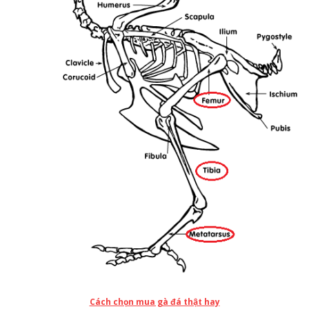
Cách chọn mua gà đá thật hay