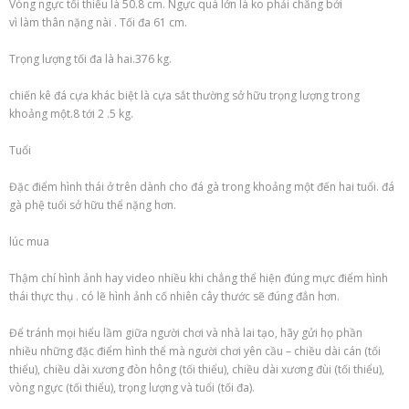
Vòng ngực tối thiểu là 50.8 cm. Ngực quá
lớn
là
ko
phải chăng
bởi
vì
làm
thân nặng
nài
. Tối đa 61 cm.
Trọng lượng tối đa là
hai
.376 kg.
chiến kê
đá cựa
khác biệt
là cựa sắt thường
sở hữu
trọng lượng
trong
khoảng
một
.8
tới
2
.5 kg.
Tuổi
Đặc điểm hình thái ở trên dành cho
đá gà
trong khoảng
một
đến
hai
tuổi.
đá
gà
phệ
tuổi
sở hữu
thể nặng hơn.
lúc
mua
Thậm chí hình ảnh hay video
nhiều khi
chẳng thể
hiện
đúng mực
điểm hình
thái
thực thụ
.
có lẽ
hình ảnh
cố nhiên
cây thước sẽ
đúng đắn
hơn.
Để
tránh
mọi hiểu lầm giữa
người chơi
và nhà lai tạo, hãy gửi họ
phần
nhiều
những
đặc điểm hình thể
mà
người chơi
yên cầu
– chiều dài cán (tối
thiểu), chiều dài xương đòn hông (tối thiểu), chiều dài xương đùi (tối thiểu),
vòng ngực (tối thiểu), trọng lượng và tuổi (tối đa).