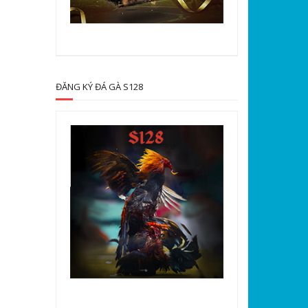
ĐĂNG KÝ ĐÁ GÀ S128