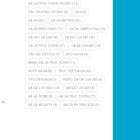
DA GA TRUC TUYEN THOMO
(13)
DAU TRUONG THOMO
(8)
GA
(24)
GA DA
(82)
GA DA AN TIEN
(55)
GA DA BINH DINH
(11)
GA DA CAMPUCHIA
(10)
GA DA CUA DAO
(6)
GA DA CUA SÁT
(38)
GA DA TRUC TUYEN
(57)
GÀ ĐÁ ONLINE
(14)
HẬU ĐỘ GÀ CHỌI
(5)
KEO DA GA
(9)
MANG DA GA TRUC TUYEN
(17)
NUÔI GÀ ĐÁ
(8)
TRUC TIEP DA GA
(42)
TRUCTIEPDAGA
(5)
VIDEO DA GA CUA SAT
(4)
ĐÁ GÀ CỰA DAO
(14)
ĐÁ GÀ CỰA SẮT
(4)
ĐÁ GÀ SV388
(9)
ĐÁ GÀ TRỰC TUYẾN
(77)
à
và
ĐÁ GÀ VEGAS79
(4)
ĐÁ GÀ ĂN TIỀN 2020
(5)