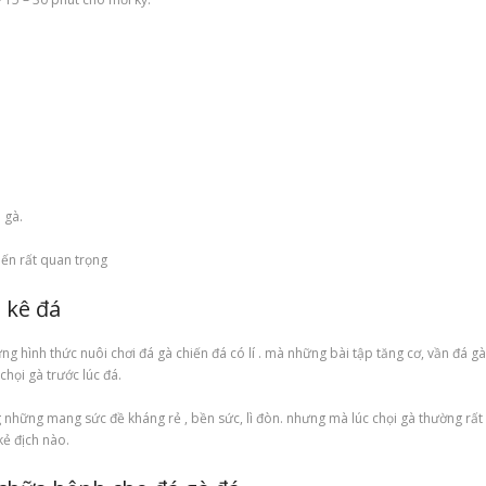
 gà
.
iến rất
quan trọng
n kê
đá
ựng
hình thức
nuôi
chơi đá gà
chiến đá
có lí
.
mà
những
bài tập
tăng
cơ, vần
đá g
chọi gà
trước
lúc
đá.
g những
mang
sức đề kháng
rẻ
, bền sức, lì đòn.
nhưng mà
lúc
chọi gà
thường rất
kẻ địch
nào.