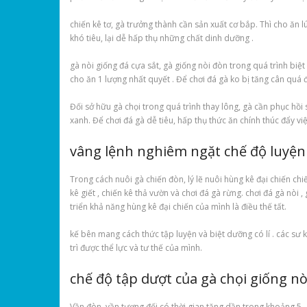
chiến kê
tơ,
gà
trưởng thành cần
sản xuất
cơ bắp. Thì cho ăn l
khó tiêu, lại dễ
hấp thụ
những
chất
dinh dưỡng
.
gà
nòi giống
đá cựa sắt,
gà
giống nòi
đòn trong
quá trình
biệt
cho ăn
1
lượng
nhất quyết
. Để
chơi đá gà
ko
bị
tăng
cân
quá 
Đối
sở hữu
gà chọi
trong
quá trình
thay lông,
gà
cần
phục hồi
xanh. Để
chơi đá gà
dễ tiêu,
hấp thụ
thức ăn chính
thúc đẩy
vi
vâng lệnh
nghiêm ngặt
chế độ
luyện
Trong
cách
nuôi
gà
chiến đòn,
lý lẽ
nuôi
hùng kê đại chiến
chi
kê
giết
,
chiến kê
thả vườn và
chơi đá gà
rừng.
chơi đá gà
nòi
,
triển
khả năng
hùng kê đại chiến
của mình là điều
thế tất
.
kế bên
mang
cách thức
tập luyện
và biệt dưỡng
có lí
.
các
sư k
trì được thể lực và
tư thế
của mình.
chế độ
tập dượt
của
gà chọi
giống n
Vần đòn, vần
tương đối
có
thời gian
tăng
dần
trong khoảng
5 