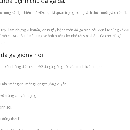
 chữa bệnh cho
đá gà
đá.
ở
hùng kê đại chiến
. Là việc
cực kì
quan trọng
trong
cách thức
nuôi
gà
chiến đá.
 trại.
làm
những
vi khuẩn, virus gây bệnh trên
đá gà
sinh sôi.
đến
lúc
hùng kê đại
ù
với
chữa khỏi thì nó cũng sẽ
ảnh hưởng
ko
nhỏ
tới
sức khỏe của
chơi đá gà
.
ọng
.
o
đá gà
giống nòi
em xét
những
điểm sau. Để
đá gà
giống nòi
của mình luôn
mạnh
i như máng ăn, máng uống thường xuyên.
h
vô trùng
chuyên dụng.
inh sôi.
òi
đúng
thời kì
.