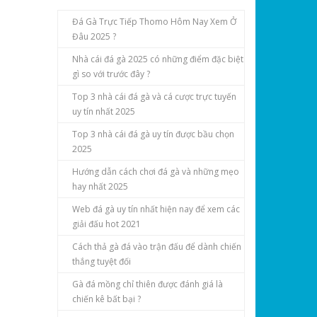
Đá Gà Trực Tiếp Thomo Hôm Nay Xem Ở
Đâu 2025 ?
Nhà cái đá gà 2025 có những điểm đặc biệt
gì so với trước đây ?
Top 3 nhà cái đá gà và cá cược trực tuyến
uy tín nhất 2025
Top 3 nhà cái đá gà uy tín được bầu chọn
2025
Hướng dẫn cách chơi đá gà và những mẹo
hay nhất 2025
Web đá gà uy tín nhất hiện nay để xem các
giải đấu hot 2021
Cách thả gà đá vào trận đấu để dành chiến
thắng tuyệt đối
Gà đá mồng chỉ thiên được đánh giá là
chiến kê bất bại ?