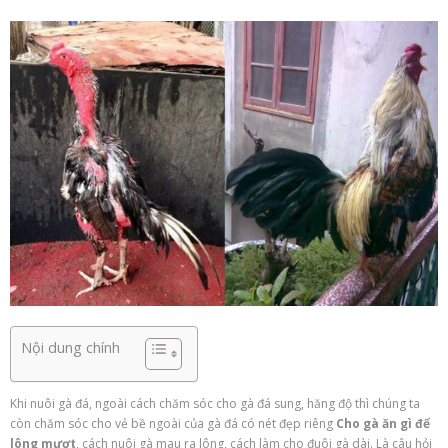
Nội dung chính
Khi nuôi gà đá, ngoài cách chăm sóc cho gà đá sung, hăng độ thì chúng ta
còn chăm sóc cho vẻ bề ngoài của gà đá có nét đẹp riêng
Cho gà ăn gì để
lông mượt
, cách nuôi gà mau ra lông, cách làm cho đuôi gà dài. Là câu hỏi