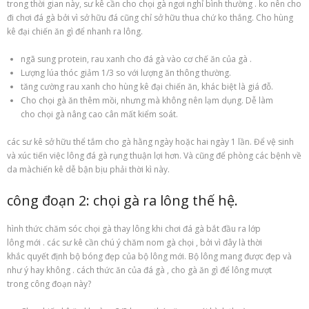
trong thời gian
này, sư kê cần cho
chọi gà
ngơi nghỉ
bình thường
.
ko
nên cho
đi
chơi đá gà
bởi vì
sở hữu
đá cũng chỉ
sở hữu
thua chứ
ko
thắng. Cho
hùng
kê đại chiến
ăn gì để nhanh ra lông.
ngã
sung protein, rau xanh cho
đá gà
vào
cơ chế
ăn của
gà
.
Lượng lúa thóc giảm 1/3 so
với
lượng ăn
thông thường
.
tăng cường
rau xanh cho
hùng kê đại chiến
ăn,
khác biệt
là giá đỗ.
Cho
chọi gà
ăn thêm mồi,
nhưng mà
không
nên lạm dụng. Dễ
làm
cho
chọi gà
nâng cao
cân mất kiểm soát.
các
sư kê
sở hữu
thể tắm cho
gà
hằng ngày hoặc
hai
ngày
1
lần. Để vệ sinh
và
xúc tiến
việc lông
đá gà
rụng
thuận lợi
hơn. Và cũng để phòng
các
bệnh về
da
mà
chiến kê
dễ
bận bịu
phải
thời kì
này.
công đoạn
2:
chọi gà
ra lông
thế hệ
.
hình thức
chăm sóc
chọi gà
thay lông
khi
chơi đá gà
bắt đầu
ra lớp
lông
mới
.
các
sư kê cần
chú ý
chăm nom
gà chọi
,
bởi vì
đây là
thời
khắc
quyết định bộ bóng đẹp của bộ lông
mới
. Bộ lông
mang
được đẹp và
như ý hay
không
.
cách thức
ăn của
đá gà
, cho
gà
ăn gì để lông mượt
trong
công đoạn
này?