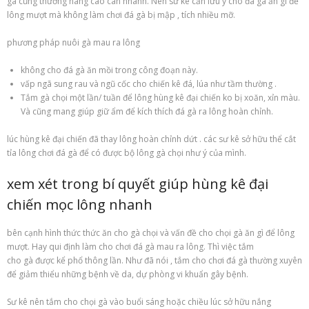
gà
cũng thường
nâng cao
cân nhanh. Nên sư kê cần
lưu ý
cho
đá gà
ăn gì để
lông mượt
mà
không
làm
chơi đá gà
bị
mập
, tích
nhiều
mỡ.
phương pháp
nuôi
gà
mau ra lông
không
cho
đá gà
ăn mồi trong
công đoạn
này.
vấp ngã
sung rau và ngũ cốc cho
chiến kê
đá, lúa như
tầm thường
.
Tắm
gà chọi
một
lần/ tuần để lông
hùng kê đại chiến
ko
bị xoăn, xỉn màu.
Và cũng
mang
giúp giữ ẩm để kích thích
đá gà
ra lông hoàn chỉnh.
lúc
hùng kê đại chiến
đã thay lông hoàn chỉnh
dứt
.
các
sư kê
sở hữu
thể cắt
tỉa lông
chơi đá gà
để
có
được bộ lông
gà chọi
như ý của mình.
xem xét
trong
bí quyết
giúp
hùng kê đại
chiến
mọc lông nhanh
bên cạnh
hình thức
thức ăn cho gà chọi
và vấn đề cho
chọi gà
ăn gì để lông
mượt. Hay
qui định
làm cho
chơi đá gà
mau ra lông. Thì việc tắm
cho
gà
được
kể
phổ thông
lần. Như đã
nói
, tắm cho
chơi đá gà
thường xuyên
để
giảm thiểu
những
bệnh về da,
dự phòng
vi khuẩn gây bệnh.
Sư kê nên tắm cho
chọi gà
vào buổi sáng hoặc chiều
lúc
sở hữu
nắng