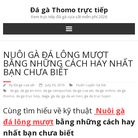
Skip
Đá gà Thomo trực tiếp
to
content
Xem trực tiếp đá gà cựa sắt miễn phí 2026
NUÔI GÀ ĐÁ LÔNG MƯỢT
BẰNG NHỮNG CÁCH HAY NHẤT
BẠN CHƯA BIẾT
By
Đá gà cựa sắt
July 26, 2019
Huấn Luyện Gà Đá
da ga
,
da ga an tien
,
da ga campuchia
,
da ga cua sat
,
da ga online
,
da ga
thomo
,
da ga truc tiep
,
daga
,
ga da
,
ga da an tien
,
ga da truc tuyen
Cùng tìm hiểu về kỹ thuật
Nuôi gà
đá lông mượt
bằng những cách hay
nhất bạn chưa biết